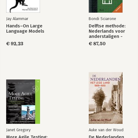
Jay Alammar
Bondi Sciarone
Hands–On Large
Delftse methode:
Language Models
Nederlands voor
anderstaligen -
tekstboek + online
€ 92,23
€ 87,50
Janet Gregory
Auke van der Woud
More Agile Testing:
De Nederlanden