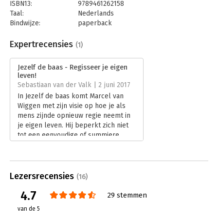
ISBN13:
9789461262158
Taal:
Nederlands
Bindwijze:
paperback
Aantal pagina's:
240
Uitgever:
Uitgeverij Haystack
Expertrecensies
(1)
Druk:
1
Verschijningsdatum:
23-2-2017
Jezelf de baas - Regisseer je eigen
leven!
Hoofdrubriek:
Persoonlijke effectiviteit
Sebastiaan van der Valk | 2 juni 2017
In Jezelf de baas komt Marcel van
Wiggen met zijn visie op hoe je als
mens zijnde opnieuw regie neemt in
je eigen leven. Hij beperkt zich niet
tot een eenvoudige of summiere
aanpak in het boek, maar neemt juist
veel verschillende factoren en
facetten van het leven mee. Juist dat
maakt dit boek erg sterk!
Lezersrecensies
(16)
Lees verder
4.7
29 stemmen
van de 5