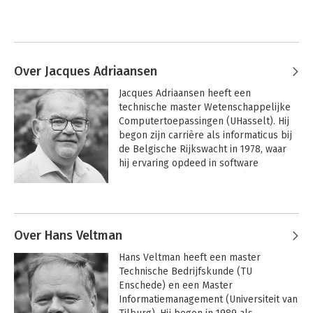
Over Jacques Adriaansen
Jacques Adriaansen heeft een 
technische master Wetenschappelijke 
Computertoepassingen (UHasselt). Hij 
begon zijn carrière als informaticus bij 
de Belgische Rijkswacht in 1978, waar 
hij ervaring opdeed in software 
engineering en operationeel beheer. In 
1986 ging hij bij IPL-TNO-TUE (een joint 
Andere boeken door Jacques
venture van TNO en de Universiteit van 
Adriaansen
Eindhoven) aan de slag, waar hij in 1995 
werd benoemd tot directeur. In 1998 
Over Hans Veltman
werd Jacques director bij Magnus 
Hans Veltman heeft een master 
Management Consultants, waar hij als 
Technische Bedrijfskunde (TU 
organisatieadviseur werkte in het kader 
Enschede) en een Master 
van SAP implementatieprojecten.

Informatiemanagement (Universiteit van 