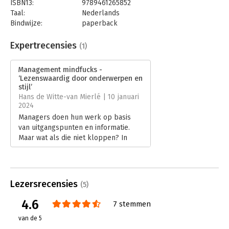
ISBN13:
9789461265852
Taal:
Nederlands
Bindwijze:
paperback
Aantal pagina's:
176
Uitgever:
Uitgeverij Haystack
Expertrecensies
(1)
Druk:
1
Verschijningsdatum:
16-11-2023
Management mindfucks -
‘Lezenswaardig door onderwerpen en
Hoofdrubriek:
Algemeen management
stijl’
Hans de Witte-van Mierlé | 10 januari
2024
Managers doen hun werk op basis
van uitgangspunten en informatie.
Maar wat als die niet kloppen? In
‘Management mindfucks’ ontkrachten
de auteurs zeven gangbare ideeën.
Lees verder
Lezersrecensies
(5)
4.6
7 stemmen
van de 5