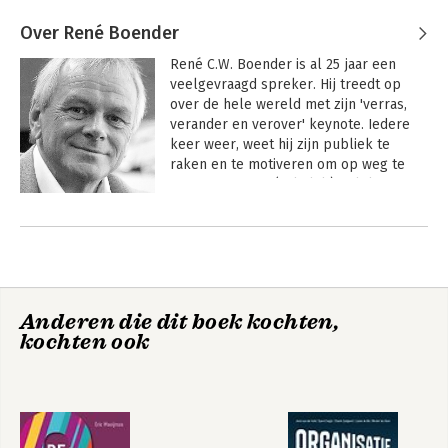
Over René Boender
René C.W. Boender is al 25 jaar een 
veelgevraagd spreker. Hij treedt op 
over de hele wereld met zijn 'verras, 
verander en verover' keynote. Iedere 
keer weer, weet hij zijn publiek te 
raken en te motiveren om op weg te 
gaan naar meer (zakelijk) geluk. 

Andere boeken door René Boender
Op uitnodiging adviseert hij als brain-
agent, innovatiefuturist en trendteller 
grote internationals en CEO's, en geeft 
hij gastcolleges aan internationale 
universiteiten. Afgelopen jaren 
Anderen die dit boek kochten,
publiceerde hij maar liefst 6 
kochten ook
bestsellers en talloze publicaties over 
het veroveren van de braien positie en 
social seduction. Bovendien begeleide 
hij 6 Stanford studenten om af te 
studeren en te promoveren. Social 
Seduction en de toekomst van oa 