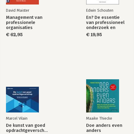
Bekijk alle boeken
David Maister
Edwin Schouten
Management van
En? De essentie
professionele
van professioneel
organisaties
onderzoek en
advies, Handboek
€ 62,95
€ 19,95
voor studenten en
docenten
Marcel Vilain
Maaike Thiecke
De kunst van goed
Doe anders even
opdrachtgeverschap
anders