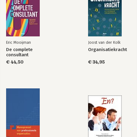
fundraising. 
GenZ verrast,
Gen Z (Nieuwe
verandert,
braincandies over
verovert...
Generatie Z)
Eric Mooijman
Joost van der Kolk
De complete
Organisatiekracht
consultant
€ 44,50
€ 34,95
GenZ verrast,
Gen Z
verandert,
verovert...