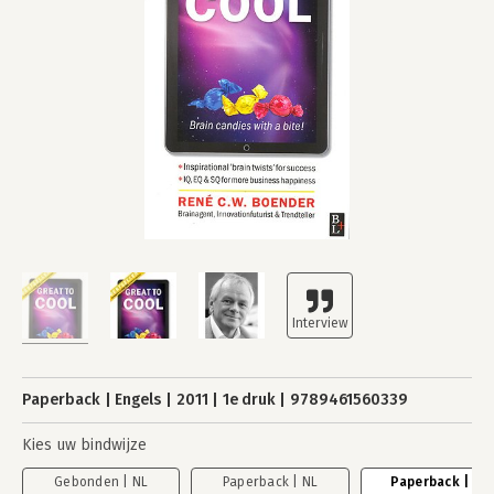
Paperback
Engels
2011
1e druk
9789461560339
Kies uw bindwijze
Gebonden | NL
Paperback | NL
Paperback | EN