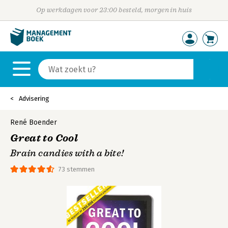
Op werkdagen voor 23:00 besteld, morgen in huis
Advisering
René Boender
Great to Cool
Brain candies with a bite!
73 stemmen