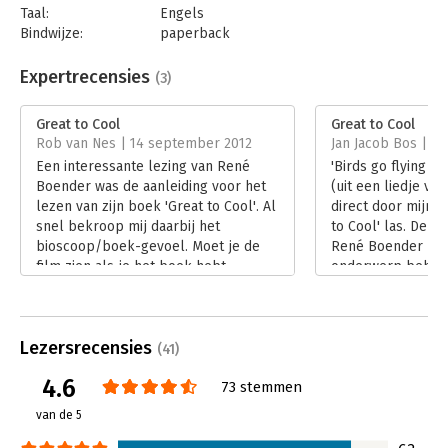
Taal:
Engels
open voor de constante die verandering heet. Wij nemen u mee
Bindwijze:
paperback
op reis en wees niet bang om af en toe op een vreemde trein
Aantal pagina's:
288
te spingen als die voorbijkomt.' - Molblog
Uitgever:
Bertram + de Leeuw Uitgevers BV
Expertrecensies
(3)
'Om groot te worden moet een bedrijf eerst en vooral cool
Druk:
1
zijn. In Great to Cool lees je in 111 hoofdstukken hoe een "cool"
Verschijningsdatum:
5-5-2011
Great to Cool
Great to Cool
bedrijf te worden, en wat je moet doen als Steve Jobs opeens
Rob van Nes | 14 september 2012
Jan Jacob Bos | 5 
je concurrent wordt. Het is het evangelie van reclameman
Hoofdrubriek:
Advisering
Een interessante lezing van René
'Birds go flying a
René Boender, actieve brain-agent bij windkracht tien.' - De
Boender was de aanleiding voor het
(uit een liedje va
Pers
lezen van zijn boek 'Great to Cool'. Al
direct door mijn h
'Een absolute bestseller en aanrader' - BNR
snel bekroop mij daarbij het
to Cool' las. De 
bioscoop/boek-gevoel. Moet je de
René Boender het
film zien als je het boek hebt
onderwerp behand
gelezen en/of andersom.
met de snelheid va
Lees verder
noemt het zelf 'br
snoepjes snel op, 
Lezersrecensies
langer plezier va
(41)
Lees verder
4.6
73 stemmen
van de 5