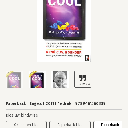
Paperback
Engels
2011
1e druk
9789461560339
Kies uw bindwijze
Gebonden | NL
Paperback | NL
Paperback | EN