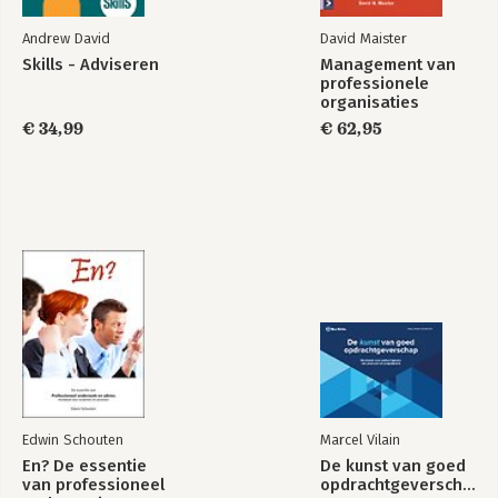
Bekijk alle boeken
Andrew David
David Maister
Skills - Adviseren
Management van
professionele
organisaties
€ 34,99
€ 62,95
Edwin Schouten
Marcel Vilain
En? De essentie
De kunst van goed
van professioneel
opdrachtgeverschap