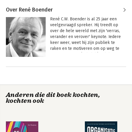
Over René Boender
René C.W. Boender is al 25 jaar een 
veelgevraagd spreker. Hij treedt op 
over de hele wereld met zijn 'verras, 
verander en verover' keynote. Iedere 
keer weer, weet hij zijn publiek te 
raken en te motiveren om op weg te 
gaan naar meer (zakelijk) geluk. 

Andere boeken door René Boender
Op uitnodiging adviseert hij als brain-
agent, innovatiefuturist en trendteller 
grote internationals en CEO's, en geeft 
hij gastcolleges aan internationale 
universiteiten. Afgelopen jaren 
Anderen die dit boek kochten,
publiceerde hij maar liefst 6 
kochten ook
bestsellers en talloze publicaties over 
het veroveren van de braien positie en 
social seduction. Bovendien begeleide 
hij 6 Stanford studenten om af te 
studeren en te promoveren. Social 
Seduction en de toekomst van oa 