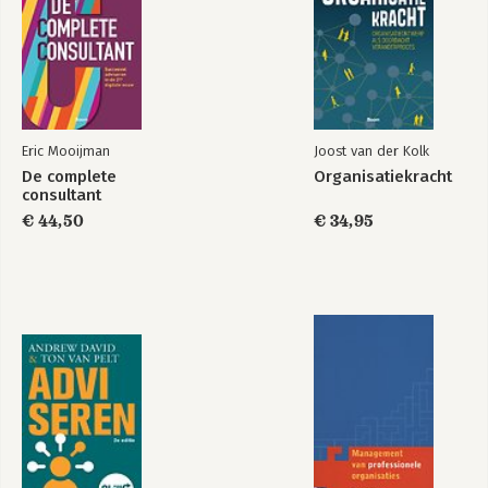
fundraising. 
GenZ verrast,
Gen Z (Nieuwe
verandert,
braincandies over
verovert...
Generatie Z)
Eric Mooijman
Joost van der Kolk
De complete
Organisatiekracht
consultant
€ 44,50
€ 34,95
GenZ verrast,
Gen Z
verandert,
verovert...