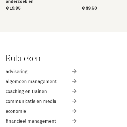
onderzoek en
advies, Handboek
€ 19,95
€ 39,50
voor studenten en
docenten
Rubrieken
advisering
algemeen management
coaching en trainen
communicatie en media
economie
financieel management