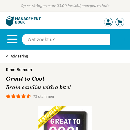
Op werkdagen voor 23:00 besteld, morgen in huis
Advisering
René Boender
Great to Cool
Brain candies with a bite!
73 stemmen