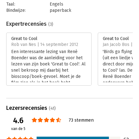
Taal:
Engels
open voor de constante die verandering heet. Wij nemen u mee
Bindwijze:
paperback
op reis en wees niet bang om af en toe op een vreemde trein
Aantal pagina's:
288
te spingen als die voorbijkomt.' - Molblog
Uitgever:
Bertram + de Leeuw Uitgevers BV
Expertrecensies
(3)
'Om groot te worden moet een bedrijf eerst en vooral cool
Druk:
1
zijn. In Great to Cool lees je in 111 hoofdstukken hoe een "cool"
Verschijningsdatum:
5-5-2011
Great to Cool
Great to Cool
bedrijf te worden, en wat je moet doen als Steve Jobs opeens
Rob van Nes | 14 september 2012
Jan Jacob Bos | 5 
je concurrent wordt. Het is het evangelie van reclameman
Hoofdrubriek:
Advisering
Een interessante lezing van René
'Birds go flying a
René Boender, actieve brain-agent bij windkracht tien.' - De
Boender was de aanleiding voor het
(uit een liedje va
Pers
lezen van zijn boek 'Great to Cool'. Al
direct door mijn h
'Een absolute bestseller en aanrader' - BNR
snel bekroop mij daarbij het
to Cool' las. De 
bioscoop/boek-gevoel. Moet je de
René Boender het
film zien als je het boek hebt
onderwerp behand
gelezen en/of andersom.
met de snelheid va
Lees verder
noemt het zelf 'br
snoepjes snel op, 
Lezersrecensies
langer plezier va
(41)
Lees verder
4.6
73 stemmen
van de 5