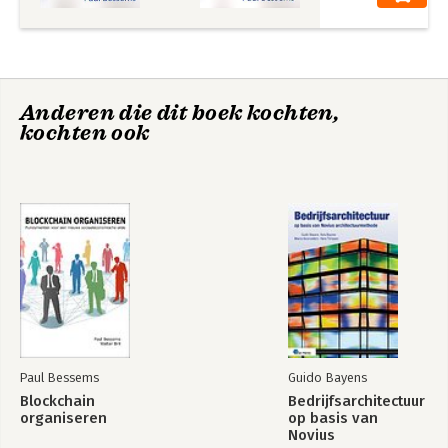
Anderen die dit boek kochten,
kochten ook
Weconomics
Blockchain
theorie
organiseren
Bekijk alle boeken
Paul Bessems
Guido Bayens
Blockchain
Bedrijfsarchitectuur
organiseren
op basis van
Novius