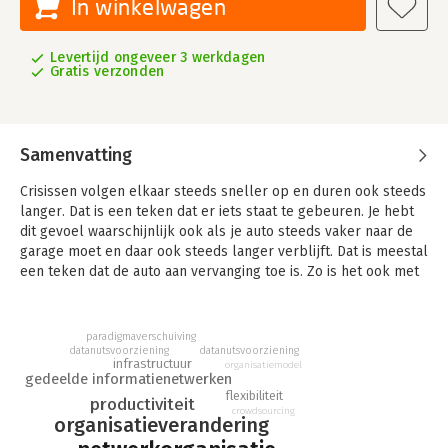
In winkelwagen
Levertijd ongeveer 3 werkdagen
Gratis verzonden
Samenvatting
Crisissen volgen elkaar steeds sneller op en duren ook steeds
langer. Dat is een teken dat er iets staat te gebeuren. Je hebt
dit gevoel waarschijnlijk ook als je auto steeds vaker naar de
garage moet en daar ook steeds langer verblijft. Dat is meestal
een teken dat de auto aan vervanging toe is. Zo is het ook met
onze 'welvaartmachine'.
De sleutel tot welvaart is steeds het verbeteren van onze
paradigmaverschuiving
productiviteit geweest, ook nu weer. Automatisering, maar ook
datanutsvoorziening
datanutsvoorziening
infrastructuur
social media en allerlei HR- en managementconcepten zoals
organisatiemodel
gedeelde informatienetwerken
het nieuwe werken hebben ons de afgelopen decennia
flexibiliteit
productiviteit
nauwelijks productiever gemaakt. Dit komt vooral, omdat we
crowdsourcing
organisatieverandering
het verwerken van informatie nog vaak binnen de muren van
bedrijven organiseren. Beter is dit werk met professionele