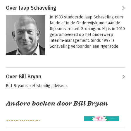
Over Jaap Schaveling
In 1983 studeerde Jaap Schaveling cum 
laude af in de Onderwijskunde aan de 
Rijksuniversiteit Groningen. Hij is in 2010 
gepromoveerd op het onderwerp 
interim-management. Sinds 1997 is 
Schaveling verbonden aan Nyenrode 
Business Universiteit. Hij doceert 
organisatiedynamiek en leiderschap en 
Andere boeken door Jaap
is programmamanager van 
Schaveling
programma's voor executives. 
Daarnaast is hij werkzaam als 
Over Bill Bryan
zelfstandig organisatiecoach. 

Bill Bryan is zelfstandig adviseur.
De interactie tussen mens en 
organisatie, proces en taak is de rode 
Andere boeken door Bill Bryan
draad in Schavelings loopbaan. Zijn 
thema is dat we in organisaties soms de 
bal zijn die door onze persoonlijke-, 
groeps-, organisatie- en 
omgevingsdynamieken gespeeld wordt 