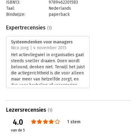
ISBN13:
9789462201583
hoort.
Taal:
Nederlands
Bindwijze:
paperback
Aantal pagina's:
136
Uitgever:
Boom
Expertrecensies
(1)
Druk:
1
Verschijningsdatum:
3-10-2015
Systeemdenken voor managers
Nico Jong | 4 november 2015
Hoofdrubriek:
Organisatiekunde
Het actievliegwiel in organisaties gaat
steeds sneller draaien. Doen wordt
beloond, denken niet. Terwijl het juist
die actiegerichtheid is die voor alleen
maar meer van hetzelfde zorgt, en
dus voor herhaling of verergering
van de problemen die we ermee
menen te bestrijden.
Lees verder
Lezersrecensies
(1)
4.0
1 stem
van de 5