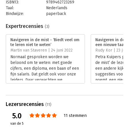
ISBN13:
9789462723269
Taal:
Nederlands
Bindwijze:
paperback
Aantal pagina's:
224
Uitgever:
Uitgeverij Thema
Expertrecensies
(3)
Druk:
1
Verschijningsdatum:
25-5-2022
Navigeren in de mist - ‘Biedt veel om
Navigeren in de mi
te leren niet te weten’
een nieuwe taal’
Hoofdrubriek:
Leiderschap
Martin van Staveren | 24 juni 2022
Rudy Kor | 23 juni
Normaal gesproken worden we
Petra Kuipers geef
beloond om te weten: met goede
de mist’ de lezer 
cijfers, een diploma, een baan of een
een andere kijk o
fijn salaris. Dat geldt ook voor onze
suggesties voor, z
leiders. Daar verwachten we
noemt, een nieuwe
helemaal van dat ze het weten. Het
De titel ‘navigere
liefst alles, en nog zeker ook. Hoe
meer dan Kuipers
kunnen ze ons anders leiden? Alleen,
boek. De subtitel
wat als er weinig te weten valt? Dat
‘leiderschap bij n
Lezersrecensies
(11)
vraagt leiderschap bij niet-weten.
lading aanmerkeli
5.0
Lees verder
boek heeft Kuiper
11 stemmen
aan de stam van 
van de 5
toegevoegd.