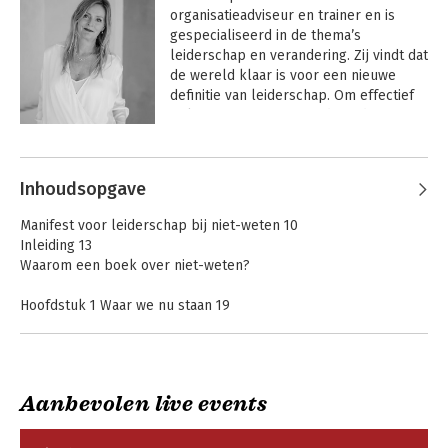
organisatieadviseur en trainer en is 
gespecialiseerd in de thema’s 
leiderschap en verandering. Zij vindt dat 
de wereld klaar is voor een nieuwe 
definitie van leiderschap. Om effectief 
te kunnen reageren op de uitdagingen 
van deze tijd moet leiderschap op elk 
Andere boeken door Petra Kuipers
niveau ontwikkeld worden; niet alleen 
bij leidinggevenden. Met haar bedrijf 
Inhoudsopgave
PRSPR begeleidt Petra organisaties, 
teams en professionals bij het 
Manifest voor leiderschap bij niet-weten 10
ontwikkelen van die vormen van 
Inleiding 13
leiderschap, zodat ze niet alleen 
Waarom een boek over niet-weten?
effectiever worden, maar bovendien 
menselijkheid, verbinding en inspiratie 
Hoofdstuk 1 Waar we nu staan 19
(terug)brengen in het werk.
Hoe we zijn aanbeland in deze complexe wereld waarin alles
met alles lijkt samen te hangen en we ons steeds opnieuw
hebben te verhouden tot niet-weten.
1.1 Hoe zijn we hier terechtgekomen? 19
Aanbevolen live events
Verdieping: Magische wetenschap 23
Empathisch
Het boomhutgevoel
1.2 Het grotere plaatje 25
leiderschap is niet
- Gids voor
voor watjes
1.3 Een leeskompas 28
inspirerend