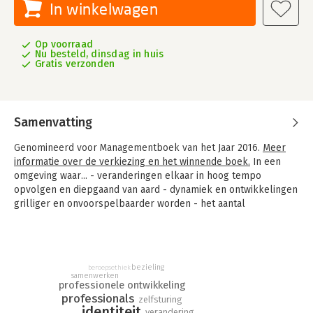
In winkelwagen
Op voorraad
Nu besteld, dinsdag in huis
Gratis verzonden
Samenvatting
Genomineerd voor Managementboek van het Jaar 2016.
Meer
informatie over de verkiezing en het winnende boek.
In een
omgeving waar... - veranderingen elkaar in hoog tempo
opvolgen en diepgaand van aard - dynamiek en ontwikkelingen
grilliger en onvoorspelbaarder worden - het aantal
samenwerkingsrelaties toeneemt - alles sneller, beter,
scherper en steeds vaker 'anders' moet - de druk op
'professionalisering' en 'professionaliteit' nog steeds stijgt -
leren en ontwikkelen geen uitstapje meer is ... is het belangrijk
bezieling
beroepsethiek
te weten wat je basis is, waar je van bent, waar je in gelooft,
samenwerken
professionele ontwikkeling
wat onvervreemdbaar van jou is en je kleur geeft. Een sterke
professionals
zelfsturing
professionele identiteit is die basis. Het geeft veerkracht om
identiteit
verandering