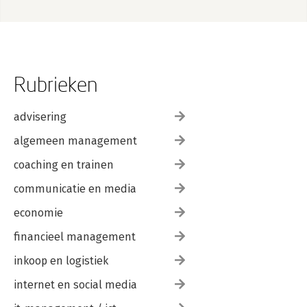
16. Levensscript - Gerritjan E.A. van Luin
17. Wijsheid - Freerk Q.C. Wortelboer
Bijlage 1 Werken vanuit een ecologisch perspectief
Bijlage 2 Onderzoek
Rubrieken
Literatuur
Over de auteurs
advisering
Index
algemeen management
coaching en trainen
communicatie en media
economie
financieel management
inkoop en logistiek
internet en social media