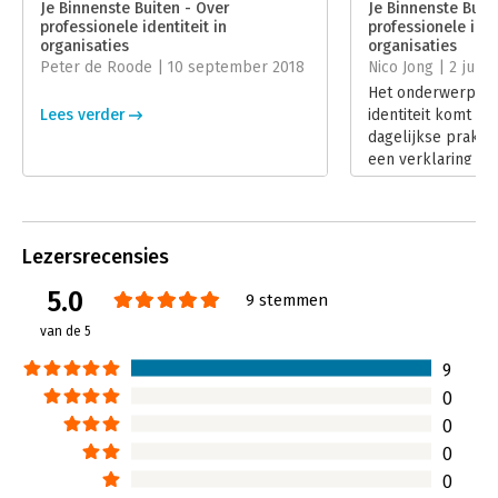
Je Binnenste Buiten - Over
Je Binnenste Buit
professionele identiteit in
professionele iden
Hoofdrubriek:
Personeelsmanagement
organisaties
organisaties
Peter de Roode | 10 september 2018
Nico Jong | 2 juli 
Het onderwerp pr
Lees verder
identiteit komt we
dagelijkse praktijk
een verklaring w
vakgebied als co
regelmatig en ge
vuur komt te ligg
willekeurige
Lezersrecensies
communicatieprofe
vak inhoudt en wa
5.0
9 stemmen
handelen is. Dan va
van de 5
Tijd dus voor de 
verantwoordelijkhe
9
professie te pakk
0
zijn collega’s in g
0
binnenste buiten’
de slag te gaan m
0
identiteit. Dat is 
0
eenvoudige zaak, 