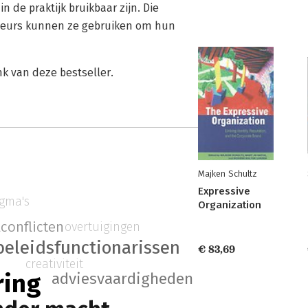
n de praktijk bruikbaar zijn. Die
iseurs kunnen ze gebruiken om hun
k van deze bestseller.
Majken Schultz
Expressive
gma's
Organization
lconflicten
overtuigingen
beleidsfunctionarissen
€ 83,69
creativiteit
ring
adviesvaardigheden