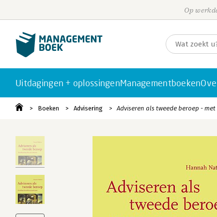
Op werkda
Uitdagingen + oplossingen
Managementboeken
Ove
Boeken
Advisering
Adviseren als tweede beroep - me