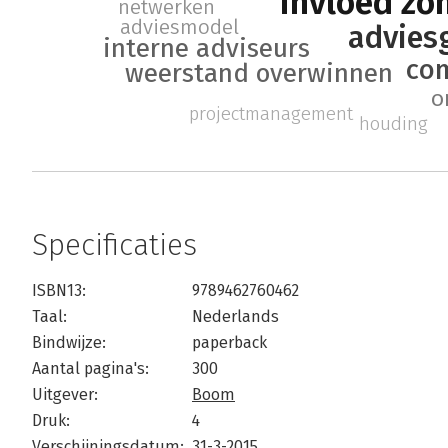
invloed zo
netwerken
adviesmodel
advies
interne adviseurs
co
weerstand overwinnen
o
projectmanagement
houding
Specificaties
ISBN13:
9789462760462
Taal:
Nederlands
Bindwijze:
paperback
Aantal pagina's:
300
Uitgever:
Boom
Druk:
4
Verschijningsdatum:
31-3-2015