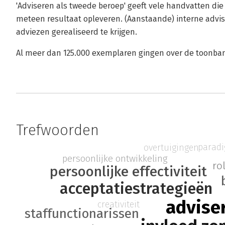
'Adviseren als tweede beroep' geeft vele handvatten die i
meteen resultaat opleveren. (Aanstaande) interne adv
adviezen gerealiseerd te krijgen.
Al meer dan 125.000 exemplaren gingen over de toonban
Trefwoorden
paradi
overtuigingen
persoonlijke ontwikkeling
ro
persoonlijke effectiviteit
acceptatiestrategieën
advise
creativiteit
staffunctionarissen