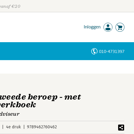
 vanaf €20
Inloggen
010-4731397
Personen
Trefwoorden
tweede beroep - met
werkboek
adviseur
4e druk
9789462760462