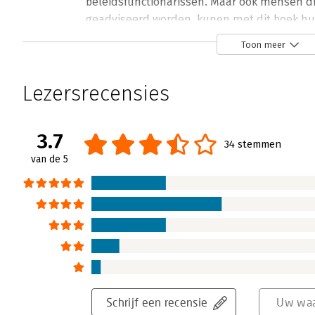
beleidsfunctionarissen. Maar ook mensen 
geadviseerd worden, kunen met dit boek hu
Lees verder
Toon meer
Lezersrecensies
3.7
34 stemmen
van de 5
Schrijf een recensie
Uw waa