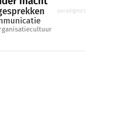
nder macht
gesprekken
paradigma's
mmunicatie
rganisatiecultuur