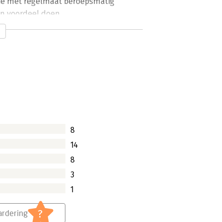
die met regelmaat beroepsmatig
n voordeel doen.
8
14
8
3
1
?
rdering