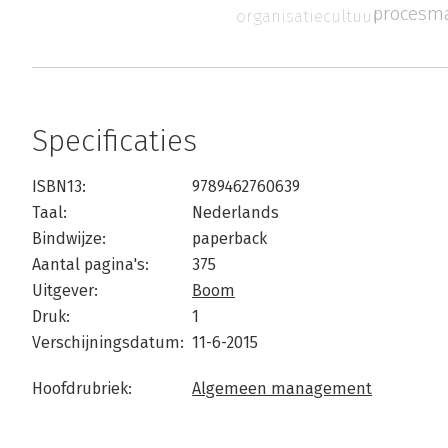
procesm
organisatiecultuur
Specificaties
ISBN13:
9789462760639
Taal:
Nederlands
Bindwijze:
paperback
Aantal pagina's:
375
Uitgever:
Boom
Druk:
1
Verschijningsdatum:
11-6-2015
Hoofdrubriek:
Algemeen management