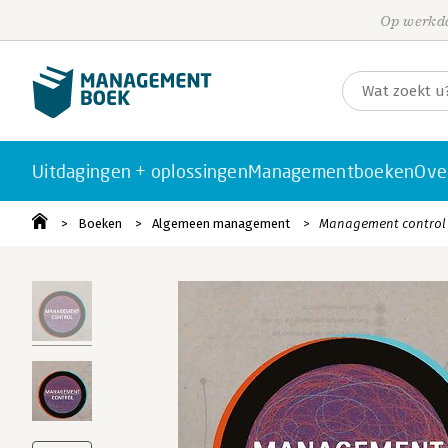
Op werkda
Uitdagingen + oplossingen
Managementboeken
Ove
Boeken
Algemeen management
Management control -