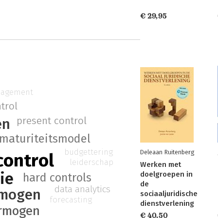
€ 29,95
nagement
trol
present control
en
maturiteitsmodel
budgettering
Deleaan Ruitenberg
ontrol
leiderschap
Werken met
ie
doelgroepen in
hard controls
de
data analytics
rmogen
sociaaljuridische
forecasting
dienstverlening
ermogen
€ 40,50