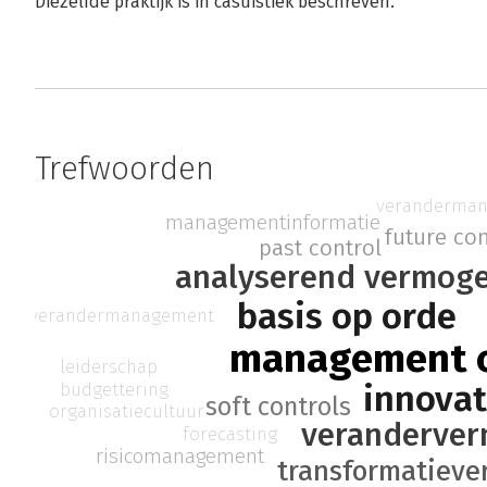
Diezelfde praktijk is in casuïstiek beschreven.
Trefwoorden
veranderma
managementinformatie
future con
past control
analyserend vermog
basis op orde
verandermanagement
management c
leiderschap
innovat
budgettering
soft controls
organisatiecultuur
veranderve
forecasting
risicomanagement
transformatiev