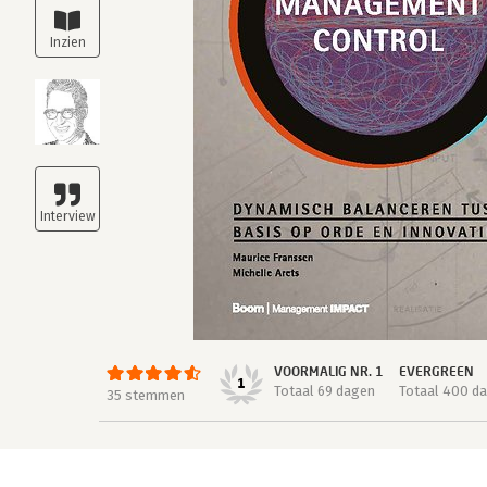
VOORMALIG NR. 1
EVERGREEN
1
Totaal 69 dagen
Totaal 400 d
35 stemmen