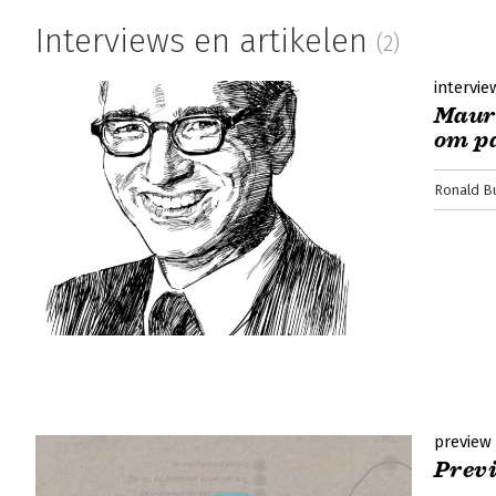
Interviews en artikelen
(2)
intervie
Mauri
om pa
Ronald B
preview
Prev