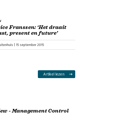
w
ce Franssen: ‘Het draait
st, present en future’
uitenhuis
15 september 2015
Artikel lezen
iew - Management Control