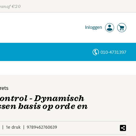
 vanaf €20
Inloggen
010-4731397
Personen
Trefwoorden
rets
ntrol - Dynamisch
sen basis op orde en
1e druk
9789462760639