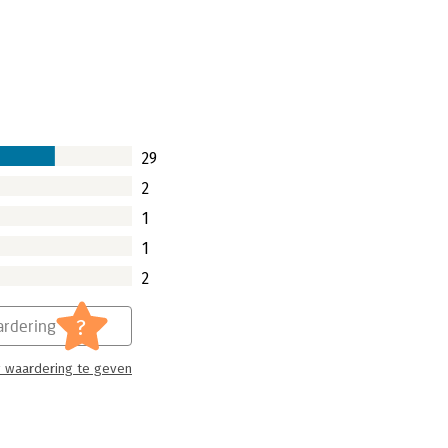
29
2
1
1
2
?
rdering
 waardering te geven