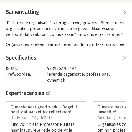
Samenvatting
‘De lerende organisatie’ is terug van weggeweest. Steeds meer
organisaties proberen er vorm aan te geven. Maar waarom
verloopt dat vaak toch zo moeizaam? En wat is eraan te doen?
Organisaties zoeken naar manieren om hun professionals meer
ruimte, eigenaarschap en zelfsturing te geven. Opgaven
worden steeds meer integraal opgepakt en het samenspel
Specificaties
neemt toe. Menige organisatie kampt daarbij met een
opvallende combinatie van uitputting en onderbenutting. Naast
ISBN13:
9789462762497
klachten over werkdruk, zien we ook professionals die
Trefwoorden:
lerende organisatie
,
professional
,
aanzienlijk meer in hun mars hebben dan ze kwijt kunnen in
dynamiek
hun werk. Het is dan ook geen rare gedachte om dan het
Taal:
Nederlands
lerend vermogen van mensen, teams en de organisatie als
Bindwijze:
gebonden
Expertrecensies
(3)
geheel te willen versterken.
Aantal pagina's:
268
Uitgever:
Boom
Queeste naar goed werk - 'Degelijk
Queeste naar goed
In dit boek onderzoekt Manon Ruijters wat de hedendaagse
Druk:
1
boek dat aanzet tot reflecteren'
juweeltje'
ontwikkelingen vragen van professionals en organisaties. Wat
Verschijningsdatum:
24-5-2018
Rudy Kor | 12 juli 2018
Nico Jong | 6 juli 
is nodig om samenspel soepel te laten verlopen en een
Eind 2017 hield Professor Ruijters
Organisaties zoek
lerende organisatie te vormen? De verkenningen maken dat we
Hoofdrubriek:
Organisatiekunde
haar inaugurele rede op de Vrije
om hun profession
wellicht met meer compassie kunnen kijken naar de