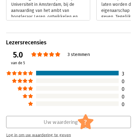
Universiteit in Amsterdam, bij de
laten worden door
worstelingen die met deze ontwikkelingen gepaard gaan. Ze
aanvaarding van het ambt van
eigenaarschap en 
zijn er echter vooral op gericht om nieuwe inzichten te vinden
hoogleraar Leren, ontwikkelen en
geven. Tegelijker
die helpen vorm te geven aan het noodzakelijke leren in
gedragsverandering.
vraagstukken inte
verandering.
Lees verder
neemt het samens
Lees verder
Lezersrecensies
5.0
3 stemmen
van de 5
3
0
0
0
0
?
Uw waardering
Log in om uw waardering te geven