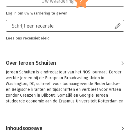
?
Uw waardering
Log in om uw waardering te geven
Schrijf een recensie
Lees ons recensiebeleid
Over Jeroen Schuiten
Jeroen Schuiten is eindredacteur van het NOS journaal. Eerder 
werkte Jeroen bij de European Broadcasting Union in 
Washington, DC, schreef  voor toonaangevende Nederlandse- 
en Belgische kranten en tijdschriften en verbleef voor Artsen 
zonder Grenzen in Djibouti, Somalië en Georgië. Jeroen 
studeerde economie aan de Erasmus Universiteit Rotterdam en 
haalde zijn MA in Internationale Betrekkingen aan de Johns 
Hopkins University in Bologna en Washington, DC.
Inhoudsopgave