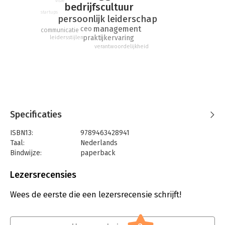
visie
bedrijfscultuur
startups
persoonlijk leiderschap
management
ceo
communicatie
praktijkervaring
leidersstijlen
verantwoordelijkheid
Specificaties
ISBN13:
9789463428941
Taal:
Nederlands
Bindwijze:
paperback
Aantal pagina's:
114
Uitgever:
Mijnmanagementboek
Lezersrecensies
Druk:
1
Verschijningsdatum:
31-1-2017
Wees de eerste die een lezersrecensie schrijft!
Hoofdrubriek:
Leiderschap