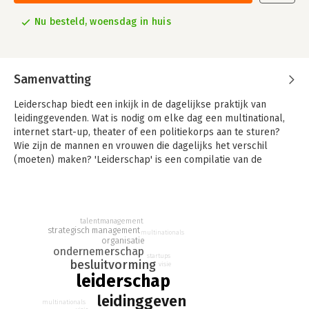
Nu besteld, woensdag in huis
Samenvatting
Leiderschap biedt een inkijk in de dagelijkse praktijk van
leidinggevenden. Wat is nodig om elke dag een multinational,
internet start-up, theater of een politiekorps aan te sturen?
Wie zijn de mannen en vrouwen die dagelijks het verschil
(moeten) maken? 'Leiderschap' is een compilatie van de
gelijknamige rubriek die wekelijks in Het Parool verscheen.
In dit boek 'Leiderschap', een bundeling van stukken uit Het
Parool, geeft Jeroen Schuiten een inkijk in de hoofden van
talentmanagement
leiders en bazen.
strategisch management
multinationals
organisatie
ondernemerschap
startups
besluitvorming
visie
leiderschap
leidinggeven
multinationals