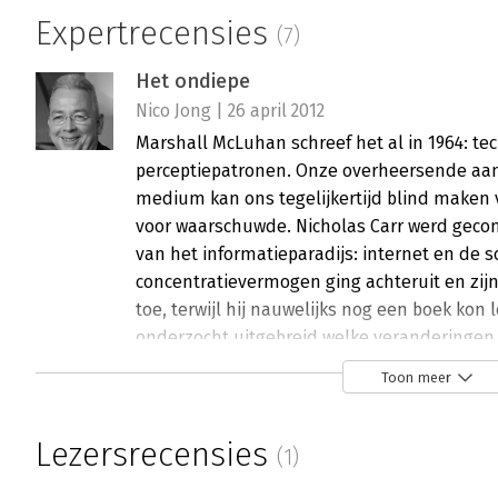
Expertrecensies
(7)
Het ondiepe
Nico Jong | 26 april 2012
Marshall McLuhan schreef het al in 1964: te
perceptiepatronen. Onze overheersende aa
medium kan ons tegelijkertijd blind maken 
voor waarschuwde. Nicholas Carr werd gecon
van het informatieparadijs: internet en de s
concentratievermogen ging achteruit en zi
toe, terwijl hij nauwelijks nog een boek kon 
onderzocht uitgebreid welke veranderingen
nieuwe technologieën en vooral wat intern
Toon meer
leveren voedsel voor onze gedachten, maar 
hollen het vermogen tot concentratie en con
Lezersrecensies
Lees verder
(1)