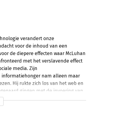
chnologie verandert onze
ndacht voor de inhoud van een
voor de diepere effecten waar McLuhan
fronteerd met het verslavende effect
ociale media. Zijn
jn informatiehonger nam alleen maar
lezen. Hij rukte zich los van het web en
 gepaard gingen met de invoering van
et doet met onze hersenen. Media
zij beïnvloeden ook ons denkproces en
templatie uit.