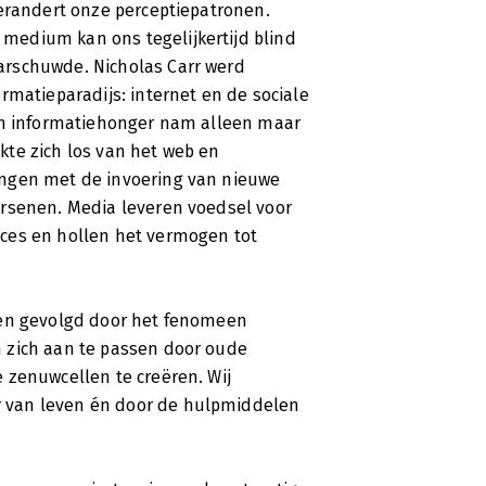
ormatievoorziening van internet op ons
verandert onze perceptiepatronen.
medium kan ons tegelijkertijd blind
arschuwde. Nicholas Carr werd
rmatieparadijs: internet en de sociale
ijn informatiehonger nam alleen maar
ein
ukte zich los van het web en
ingen met de invoering van nieuwe
ersenen. Media leveren voedsel voor
schuwing moeten komen:
ces en hollen het vermogen tot
vermogen’. Dat is althans de conclusie
iepe van de Amerikaanse technologie-
net erop gericht is om de aandacht af te
ken gevolgd door het fenomeen
lange tijd geconcentreerd een tekst te
 en informatieve prikkels veroorzaakt
 zich aan te passen door oude
s onderbewuste. Het gevolg is dat we
 zenuwcellen te creëren. Wij
heugen krijgen, en minder in staat
 van leven én door de hulpmiddelen