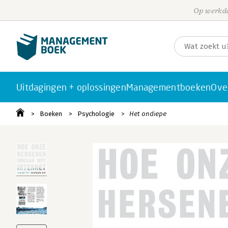
Op werkda
Uitdagingen + oplossingen
Managementboeken
Ove
Boeken
Psychologie
Het ondiepe