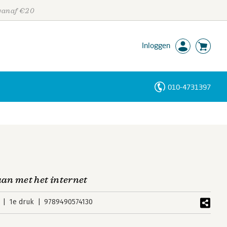
 vanaf €20
Inloggen
010-4731397
Personen
Trefwoorden
an met het internet
1e druk
9789490574130