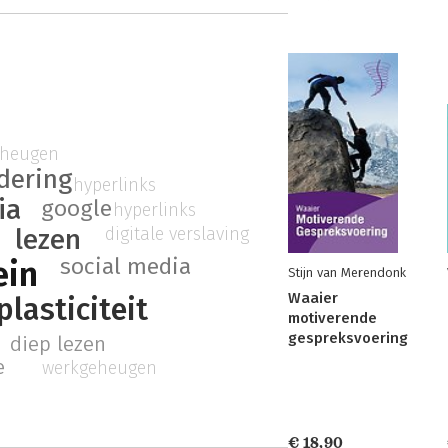
eheugen
dering
hyperlinks
ia
google
hyperlinks
lezen
digitale verslaving
social media
ein
Stijn van Merendonk
Waaier
lasticiteit
motiverende
gespreksvoering
diep lezen
e
werkgeheugen
€ 18,90