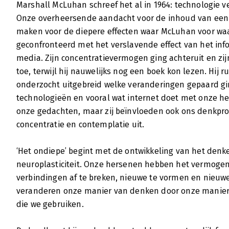
gaat het dus om. Welke invloed heeft de inf
Marshall McLuhan schreef het al in 1964: technologie 
en dan specifiek op onze hersenen.
Onze overheersende aandacht voor de inhoud van een 
Lees verder
maken voor de diepere effecten waar McLuhan voor wa
geconfronteerd met het verslavende effect van het info
media. Zijn concentratievermogen ging achteruit en z
De opkomst van het pannenkoekenbr
toe, terwijl hij nauwelijks nog een boek kon lezen. Hij r
onderzocht uitgebreid welke veranderingen gepaard g
Jeroen Ansink | 17 juni 2011
technologieën en vooral wat internet doet met onze h
Computers zouden eigenlijk met een waar
onze gedachten, maar zij beïnvloeden ook ons denkpro
‘Internetgebruik is schadelijk voor het denk
concentratie en contemplatie uit.
die zich opdringt na het lezen van Het ond
journalist Nicholas G. Carr. Omdat het inter
‘Het ondiepe’ begint met de ontwikkeling van het den
leiden, vinden we het steeds moeilijker om 
lezen. De niet aflatende stroom van sociale
neuroplasticiteit. Onze hersenen hebben het vermogen
kortsluiting in zowel ons bewustzijn als on
verbindingen af te breken, nieuwe te vormen en nieuwe
minder informatie opnemen, een slechter ge
veranderen onze manier van denken door onze manier
zijn om creatief te denken.
die we gebruiken.
Lees verder