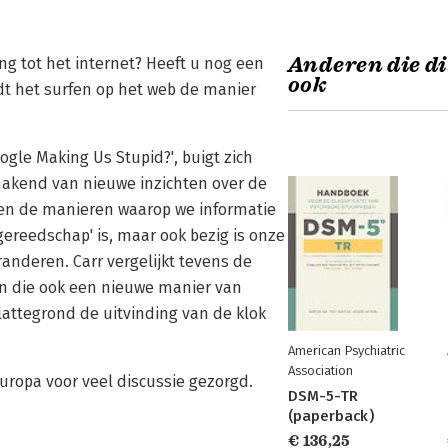
Anderen die di
g tot het internet? Heeft u nog een
ook
dt het surfen op het web de manier
ogle Making Us Stupid?', buigt zich
makend van nieuwe inzichten over de
n en de manieren waarop we informatie
 gereedschap' is, maar ook bezig is onze
randeren. Carr vergelijkt tevens de
en die ook een nieuwe manier van
attegrond de uitvinding van de klok
American Psychiatric
Association
Europa voor veel discussie gezorgd.
DSM-5-TR
(paperback)
€ 136,25