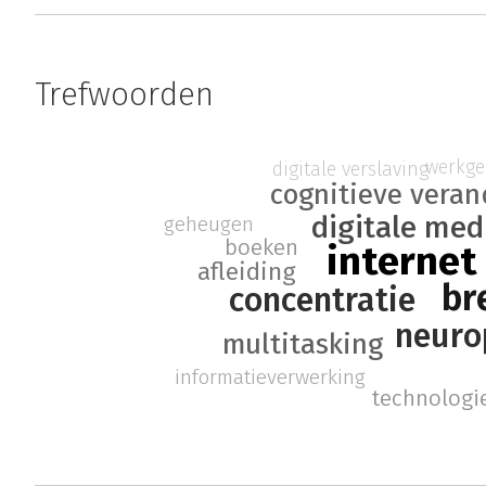
Trefwoorden
werkg
digitale verslaving
cognitieve veran
digitale med
geheugen
boeken
internet
afleiding
br
concentratie
neurop
multitasking
informatieverwerking
technologi