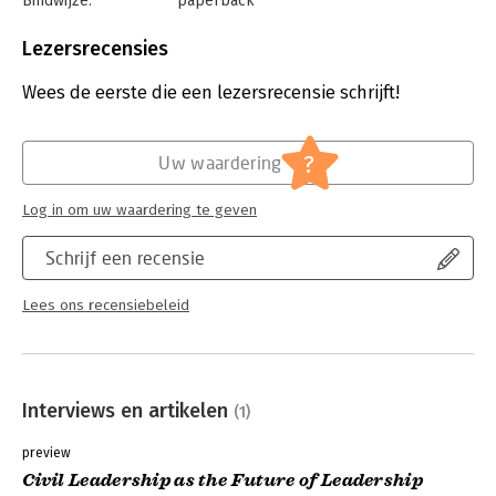
Bindwijze:
paperback
Aantal pagina's:
256
Uitgever:
Wardy Poelstra Projectmanagement
Lezersrecensies
Druk:
1
Verschijningsdatum:
20-11-2018
Wees de eerste die een lezersrecensie schrijft!
Hoofdrubriek:
Leiderschap
?
Uw waardering
Log in om uw waardering te geven
Schrijf een recensie
Lees ons recensiebeleid
Interviews en artikelen
(1)
preview
Civil Leadership as the Future of Leadership