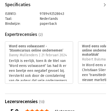
Specificaties
ISBN13:
9789492528643
Taal:
Nederlands
Bindwijze:
paperback
Aantal pagina's:
272
Uitgever:
S2 Uitgevers
Expertrecensies
(2)
Druk:
1
Verschijningsdatum:
4-1-2021
Word eens volwassen! -
Word eens volwass
‘Stoomcursus online ondernemen’
online ondernemen
Hoofdrubriek:
Marketing
motorblok'
Danny Mullenders | 21 februari 2024
Robert Buisman | 
Eerlijk is eerlijk, toen ik de titel van
In Word eens vol
‘Word eens volwassen!’ las had ik er
Christiaan Slieren
een beetje een negatief gevoel bij.
een ‘transitiedrie
Versterkt ook door de constatering
nieuwe marketing. 
van de auteur dat vele ondernemers
als ondernemer e
‘nog in de oude tijd leven’. Dit
van een bureau in 
kritische gevoel verdween vrijwel
neemt hij je zowe
direct toen ik met lezen startte. En
als in de breedte 
maakte plaats voor enthousiasme en
Lezersrecensies
(13)
spel'.
energie.
Lees verder
Lees verder