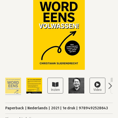
NI
Paperback
Nederlands
2021
1e druk
9789492528643