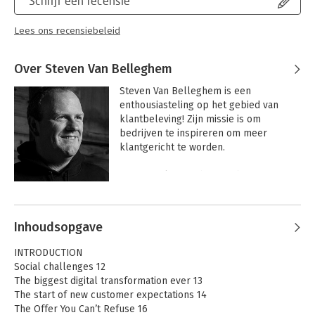
Schrijf een recensie
Lees ons recensiebeleid
Over Steven Van Belleghem
Steven Van Belleghem is een 
enthousiasteling op het gebied van 
klantbeleving! Zijn missie is om 
bedrijven te inspireren om meer 
klantgericht te worden.

Steven gelooft in het combineren van 
gezond verstand, nieuwe technologieën, 
Andere boeken door Steven Van
een empathische menselijke 
Belleghem
benadering, het spelen van het lange 
Inhoudsopgave
spel en het nemen van sociale 
verantwoordelijkheid om keer op keer 
INTRODUCTION
het hart en de zaken van klanten te 
Social challenges 12
winnen.

The biggest digital transformation ever 13
The start of new customer expectations 14
Om zijn missie te bereiken, heeft hij 6 
The Offer You Can’t Refuse 16