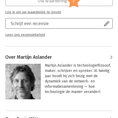
?
Uw waardering
Log in om uw waardering te geven
Schrijf een recensie
Lees ons recensiebeleid
Over Martijn Aslander
Martijn Aslander is technologiefilosoof, 
maker, schrijver en spreker. Al twintig 
jaar houdt hij zich bezig met de 
dynamiek van de netwerk- en 
informatiesamenleving — hoe 
technologie de manier verandert 
waarop we denken, werken en 
organiseren.

Andere boeken door Martijn
Aslander
Hij stond meer dan 2500 keer op een 