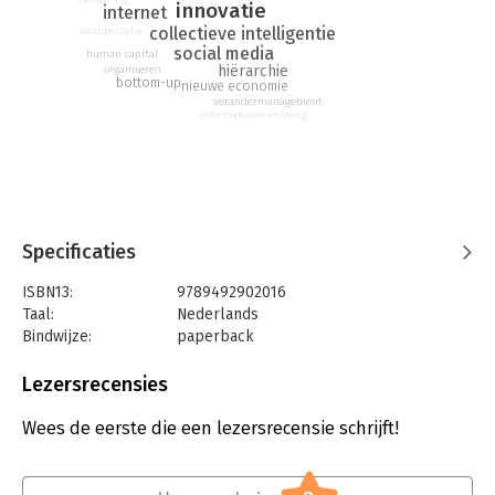
zelfsturing
innovatie
internet
collectieve intelligentie
waardecreatie
social media
human capital
hiërarchie
organiseren
bottom-up
nieuwe economie
verandermanagement
informatiesamenleving
Specificaties
ISBN13:
9789492902016
Taal:
Nederlands
Bindwijze:
paperback
Aantal pagina's:
100
Uitgever:
Pixie Creations
Lezersrecensies
Druk:
1
Verschijningsdatum:
6-4-2018
Wees de eerste die een lezersrecensie schrijft!
Hoofdrubriek:
Organisatiekunde