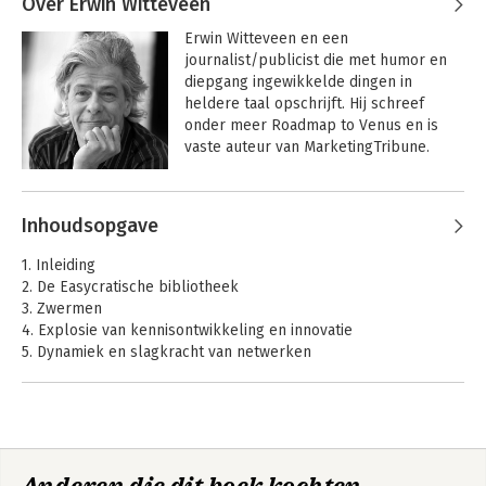
podium, van boardroom-sessies tot 
Over Erwin Witteveen
internationale keynotes, en reist 
Erwin Witteveen en een 
regelmatig de wereld over om zijn 
journalist/publicist die met humor en 
kennis en inzichten te delen.

diepgang ingewikkelde dingen in 
heldere taal opschrijft. Hij schreef 
Aslander bepleit niet alleen — hij 
onder meer Roadmap to Venus en is 
bouwt. Hij is oprichter van de Digitale 
vaste auteur van MarketingTribune.
Fitheid Academie, de PKM Summit en de 
Maand van de Digitale Fitheid, en 
coördinator van de 
Andere boeken door Erwin
Pilot Informatieautonomie. Daarnaast 
Inhoudsopgave
Witteveen
bouwt hij communities waar 
Informatieautonomie
Starten met
mensen rondom gedeelde thema's 
1. Inleiding
Obsidian
elkaar ontmoeten en ideeën 
2. De Easycratische bibliotheek
uitwisselen.
3. Zwermen
4. Explosie van kennisontwikkeling en innovatie
5. Dynamiek en slagkracht van netwerken
6. Talent gedijt beter in netwerken dan in hiërarchieën
7. Waardebepaling
8. Zingeving
9. Easycratie in de profitsector
10. Easycratie in de non-profitsector
11. Anders werken, slimmer werken