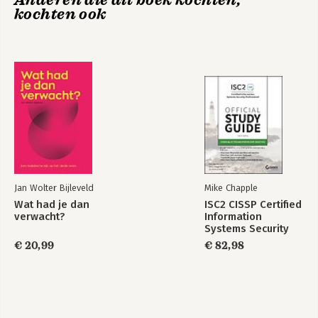
Anderen die dit boek kochten,
kochten ook
Nooit af
Nooit Af
Ons werk is stuk
Verder met
Bekijk alle boeken
Obsidian
Bekijk alle boeken
Jan Wolter Bijleveld
Mike Chapple
Wat had je dan
ISC2 CISSP Certified
verwacht?
Information
Systems Security
Professional
€ 20,99
€ 82,98
Official Study Guide