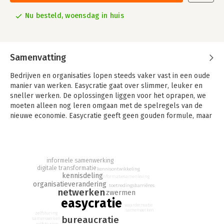
Nu besteld, woensdag in huis
Samenvatting
Bedrijven en organisaties lopen steeds vaker vast in een oude
manier van werken. Easycratie gaat over slimmer, leuker en
sneller werken. De oplossingen liggen voor het oprapen, we
moeten alleen nog leren omgaan met de spelregels van de
nieuwe economie. Easycratie geeft geen gouden formule, maar
laat zien waar we de oplossingen kunnen vinden. Easycratie,
daar kun je morgen zélf mee beginnen, dwars door de
bureaucratie van je organisatie heen.
informele samenwerking
'Easycratie' werd in 2011 genomineerd voor Managementboek
digitale transformatie
kennisontwikkeling
van het Jaar. Je zou kunnen concluderen dat het boek zijn tijd
kennisdeling
informatiesamenleving
ver vooruit was, want inmiddels is de inhoud actueler dan ooit.
organisatieverandering
toetredingsbarrières
netwerken
zwermen
'Kleintje Easycratie' is de borstzak-editie, een handige
easycratie
samenvatting, speciaal voor diegenen die nog niet aan het
waardecreatie
samenwerken
grote boek toekwamen.
zelfsturing
bureaucratie
samenwerken