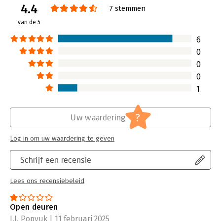
4.4
belangrijkste inzichten en praktische
7 stemmen
stappen om te komen tot betere,
van de 5
data-gedreven groei.
Lees verder
6
0
0
0
1
?
Uw waardering
Log in om uw waardering te geven
Schrijf een recensie
Lees ons recensiebeleid
Open deuren
I.I. Popyuk | 11 februari 2025