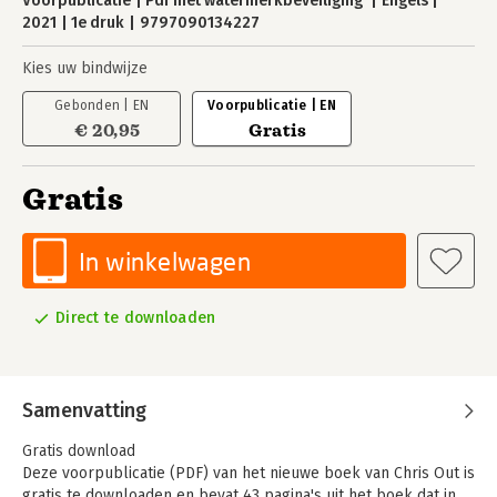
Voorpublicatie
Pdf met watermerkbeveiliging
Engels
2021
1e druk
9797090134227
Kies uw bindwijze
Gebonden | EN
Voorpublicatie | EN
€ 20,95
Gratis
Gratis
In winkelwagen
Direct te downloaden
Samenvatting
Gratis download
Deze voorpublicatie (PDF) van het nieuwe boek van Chris Out is
gratis te downloaden en bevat 43 pagina's uit het boek dat in