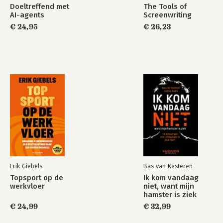
Bekijk alle boeken
Doeltreffend met
The Tools of
AI-agents
Screenwriting
€ 24,95
€ 26,23
Erik Giebels
Bas van Kesteren
Topsport op de
Ik kom vandaag
werkvloer
niet, want mijn
hamster is ziek
€ 24,99
€ 32,99