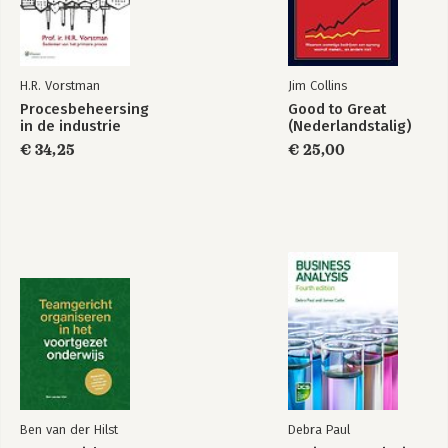
15. De kunst van het specificeren
16. De doorlichting
17. De 'verscholen' onderneming
H.R. Vorstman
Jim Collins
18. Het kwaliteitsprogramma
Procesbeheersing
Good to Great
19. Besluitvorming
in de industrie
(Nederlandstalig)
Procesbeheersing
in de industrie
€ 34,25
€ 25,00
Ten slotte
Bijlage 1 Checklist voor raakvlakvragen
Bekijk alle boeken
Trefwoordenregister
Ben van der Hilst
Debra Paul