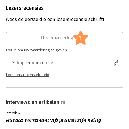
Beveiliging:
watermerk
Bestandsformaat:
epub
Lezersrecensies
Aantal pagina's:
159
Uitgever:
Boom
Wees de eerste die een lezersrecensie schrijft!
Druk:
1
Verschijningsdatum:
16-1-2013
?
Uw waardering
Hoofdrubriek:
Organisatiekunde
Log in om uw waardering te geven
Schrijf een recensie
Lees ons recensiebeleid
Interviews en artikelen
(1)
interview
Harald Vorstman: 'Afspraken zijn heilig'