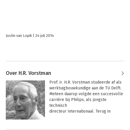
Justin van Lopik
24 juli 2014
Over H.R. Vorstman
Prof. ir. H.R. Vorstman studeerde af als 
werktuigbouwkundige aan de TU Delft.

Meteen daarop volgde een succesvolle 
carrière bij Philips, als jongste 
technisch

directeur Internationaal. Terug in 
Nederland baande hij paden als eerste 
kwaliteitsmanager voor Philips 
Andere boeken door H.R. Vorstman
wereldwijd. In die tijd heeft hij het 