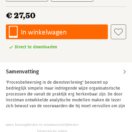
€ 27,50
In winkelwagen
Direct te downloaden
Samenvatting
'Procesbeheersing in de dienstverlening' benoemt op
bedrieglijk simpele maar indringende wijze organisatorische
processen die vanuit de praktijk erg herkenbaar zijn. De door
Vorstman ontwikkelde analytische modellen maken de lezer
zich bewust van de voorwaarden die hij moet vervullen om zijn
organisatie effectief te laten functioneren. Dit geeft hem
handvatten om op een voorspelbare manier het gewenste
resultaat tegen de juiste kosten te leveren.
taken, bevoegdheden en verantwoordelijkheden
hiërarchische relatie