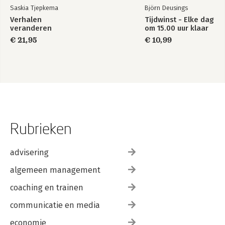
Saskia Tjepkema
Björn Deusings
Verhalen
Tijdwinst - Elke dag
Tot slot: interveniëren leer je vooral in de praktijk 181
veranderen
om 15.00 uur klaar
Over de auteur 183
Bronnen 187
€ 21,95
€ 10,99
Rubrieken
advisering
algemeen management
coaching en trainen
communicatie en media
economie