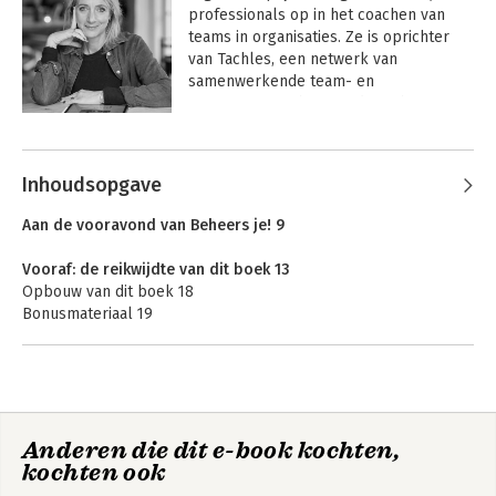
professionals op in het coachen van 
teams in organisaties. Ze is oprichter 
van Tachles, een netwerk van 
samenwerkende team- en 
organisatiecoaches. Eerder schreef ze 
Competente mensen incompetente 
Andere boeken door Jobbeke de
teams en Beheers je!

Jong
Inhoudsopgave
Aan de vooravond van Beheers je! 9
Vooraf: de reikwijdte van dit boek 13
Opbouw van dit boek 18
Bonusmateriaal 19
1 De competente interventionist 21
1.1 Professioneel ingezogen 22
1.2 Kennis en vaardigheden van de competente interventionist
24
Anderen die dit e-book kochten,
1.3 Concluderend 32
Competente
Stap uit powerplay
kochten ook
mensen -
Incompetente
2 Valkuilen voor elke interventionist 35