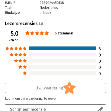
coaches, trainers, organisatieadviseurs en leiders die werken
ISBN13:
9789024450138
met groepen, teams en andere samenwerkingsverbanden.
Taal:
Nederlands
Bindwijze:
e-book
Beveiliging:
watermerk
Bestandsformaat:
epub
Lezersrecensies
(3)
Aantal pagina's:
163
5.0
Uitgever:
Boom
6 stemmen
Druk:
1
van de 5
Verschijningsdatum:
29-3-2023
6
Hoofdrubriek:
Coaching en trainen
0
0
0
0
?
Uw waardering
Log in om uw waardering te geven
Schrijf een recensie