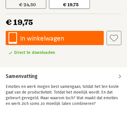
€ 24,50
€ 19,75
€ 19,75
In winkelwagen
Direct te downloaden
Samenvatting
Emoties en werk mogen best samengaan, totdat het ten koste
gaat van de productiviteit. Totdat het moeilijk wordt. En dat
gebeurt geregeld. Maar waarom toch? Wat maakt dat emoties
en werk zich soms zo moeilijk laten combineren?
Emoties op het werk, we vinden het maar lastig en een hoop
gedoe. Kunnen we niet gewoon normaal doen en ons werk een
beetje zakelijk houden? Maar wat als die emoties een schat