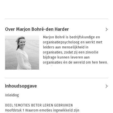
Over Marjon Bohré-den Harder
Marjon Bohré is bedrijfskundige en 
organisatiepsycholoog en werkt met 
leiders aan menselijkheid in 
organisaties, zodat zij een zinvolle 
bijdrage kunnen leveren aan 
organisaties én de wereld om hen heen. 
Bohré is gecertificeerd facilitator van de 
trainingsprogramma’s van Brené Brown. 
Andere boeken door Marjon Bohré-
Eerder schreef ze het boek 
De 
den Harder
Menselijke Organisatie
.
Inhoudsopgave
Inleiding
DEEL 1EMOTIES BETER LEREN GEBRUIKEN
Hoofdstuk 1 Waarom emoties ingewikkeld zijn