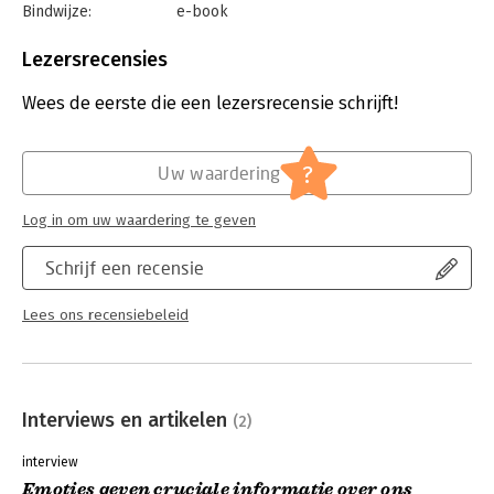
Bindwijze:
e-book
Beveiliging:
watermerk
Bestandsformaat:
epub
Lezersrecensies
Aantal pagina's:
192
Uitgever:
Boom
Wees de eerste die een lezersrecensie schrijft!
Druk:
1
Verschijningsdatum:
7-5-2024
?
Uw waardering
Hoofdrubriek:
Algemeen management
,
Psychologie
Log in om uw waardering te geven
Schrijf een recensie
Lees ons recensiebeleid
Interviews en artikelen
(2)
interview
Emoties geven cruciale informatie over ons