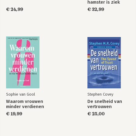
hamster is ziek
organisatie
organisatie
€ 24,99
€ 32,99
Bekijk alle boeken
Sophie van Gool
Stephen Covey
Waarom vrouwen
De snelheid van
minder verdienen
vertrouwen
€ 19,99
€ 25,00