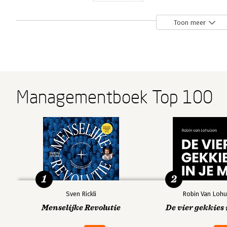
Ons feilbare
Thinking, Fast
RUIS
Toon meer
denken
and Slow
Bekijk alle boeken
Managementboek Top 100
1
2
Sven Rickli
Robin Van Lohu
Menselijke Revolutie
De vier gekkies 