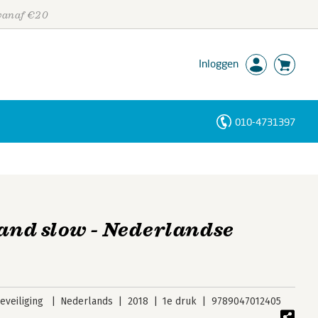
 vanaf €20
Inloggen
010-4731397
Personen
Trefwoorden
 and slow - Nederlandse
veiliging
Nederlands
2018
1e druk
9789047012405