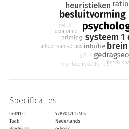
ratio
heuristieken
besluitvorming
psycholo
geluk
economie
systeem 1 
priming
brein
intuïtie
afkeer van verlies
gedragse
geluk
beschikba
mentale rekenkunde
Specificaties
ISBN13:
9789047012405
Taal:
Nederlands
Bindwijze:
e-book