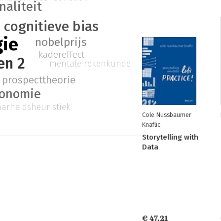
naliteit
cognitieve bias
gie
nobelprijs
kadereffect
en 2
mentale rekenkunde
prospecttheorie
conomie
arheidsheuristiek
Cole Nussbaumer
Knaflic
Storytelling with
Data
€ 47,21