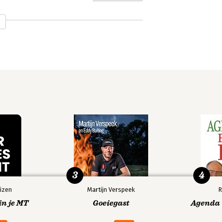
Thinking, Fast
Ons feilbare
and Slow
denken
3
4
izen
Martijn Verspeek
R
in je MT
Goeiegast
Agenda V