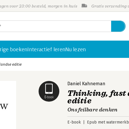
gen voor 23:00 besteld, morgen in huis
Gratis verzending
rige boeken
Interactief leren
Nu lezen
landse editie
Daniel Kahneman
Thinking, fast
E-book
editie
Ons feilbare denken
E-book
Epub met watermerkbe