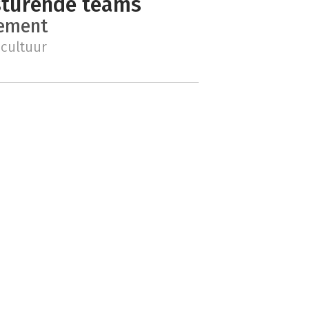
sturende teams
ement
ecultuur