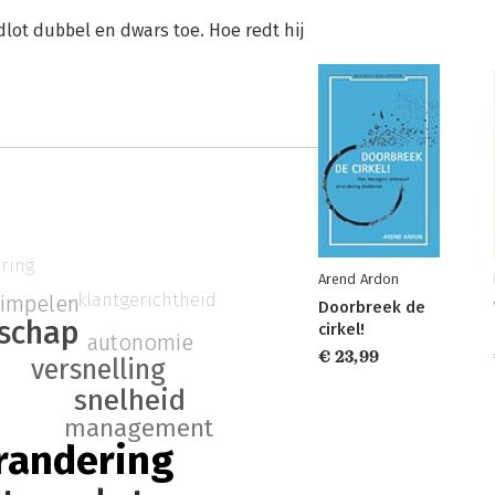
dlot dubbel en dwars toe. Hoe redt hij
ring
Arend Ardon
klantgerichtheid
simpelen
Doorbreek de
rschap
cirkel!
autonomie
€ 23,99
versnelling
snelheid
management
randering