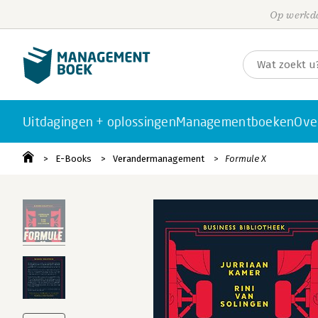
Op werkda
Uitdagingen + oplossingen
Managementboeken
Ove
E-Books
Verandermanagement
Formule X