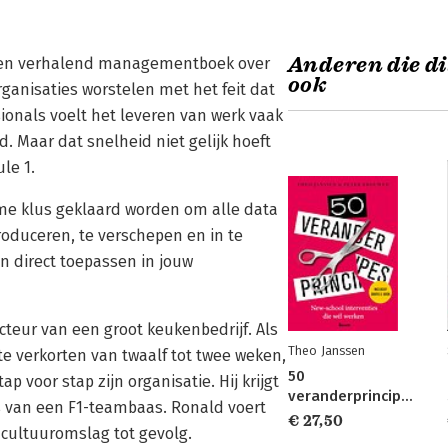
Anderen die di
s een verhalend managementboek over
ook
rganisaties worstelen met het feit dat
sionals voelt het leveren van werk vaak
. Maar dat snelheid niet gelijk hoeft
le 1.
rme klus geklaard worden om alle data
oduceren, te verschepen en in te
n direct toepassen in jouw
ecteur van een groot keukenbedrijf. Als
Theo Janssen
te verkorten van twaalf tot twee weken,
50
ap voor stap zijn organisatie. Hij krijgt
veranderprincipes
s van een F1-teambaas. Ronald voert
€ 27,50
 cultuuromslag tot gevolg.