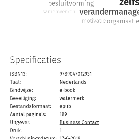
zelf
besluitvorming
verandermanag
samenwerken
motivatie
organisati
Specificaties
ISBN13:
9789047012931
Taal:
Nederlands
Bindwijze:
e-book
Beveiliging:
watermerk
Bestandsformaat:
epub
Aantal pagina's:
189
Uitgever:
Business Contact
Druk:
1
Verschijningsdatum:
17-6-2019