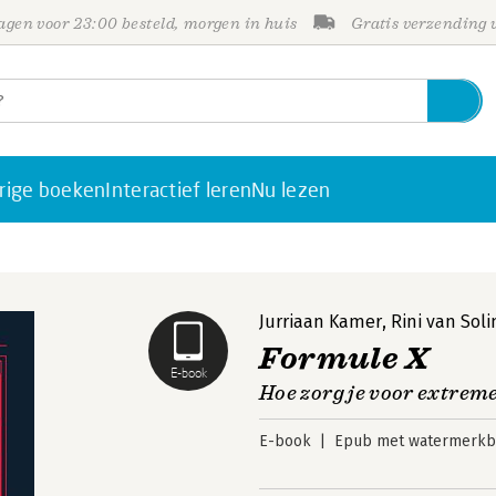
gen voor 23:00 besteld, morgen in huis
Gratis verzending
rige boeken
Interactief leren
Nu lezen
Jurriaan Kamer
,
Rini van Sol
Formule X
E-book
Hoe zorg je voor extreme
E-book
Epub met watermerkbe