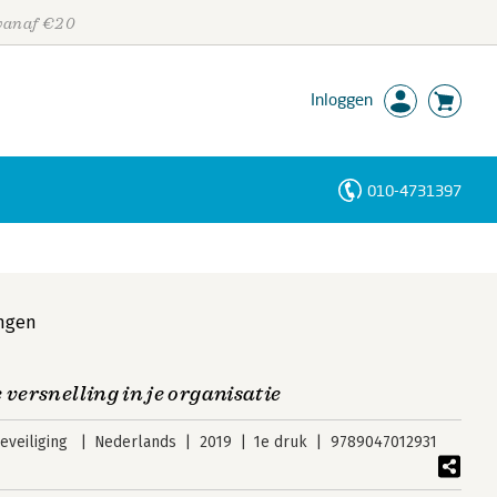
 vanaf €20
Inloggen
010-4731397
Personen
Trefwoorden
ingen
 versnelling in je organisatie
veiliging
Nederlands
2019
1e druk
9789047012931