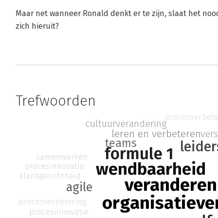
Maar net wanneer Ronald denkt er te zijn, slaat het noo
zich hieruit?
Trefwoorden
procesverbete
cultuurverandering
ver
leren en verbeteren
teams
leide
formule 1
samenwerken
wendbaarheid
procesinnovatie
klantgerichtheid
veranderen
agile
organisatieve
procesverbetering
procesinnovatie