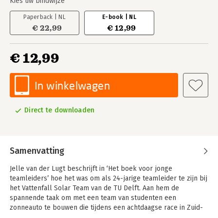
Kies uw bindwijze
Paperback | NL
E-book | NL
€ 22,99
€ 12,99
€ 12,99
In winkelwagen
Direct te downloaden
Samenvatting
Jelle van der Lugt beschrijft in ‘Het boek voor jonge
teamleiders’ hoe het was om als 24-jarige teamleider te zijn bij
het Vattenfall Solar Team van de TU Delft. Aan hem de
spannende taak om met een team van studenten een
zonneauto te bouwen die tijdens een achtdaagse race in Zuid-
Afrika de concurrentie kon verslaan. Maar hoe doe je dat