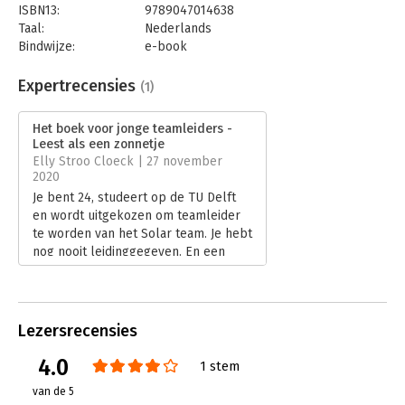
ISBN13:
9789047014638
Taal:
Nederlands
Bindwijze:
e-book
Beveiliging:
watermerk
Bestandsformaat:
epub
Expertrecensies
(1)
Aantal pagina's:
100
Uitgever:
Business Contact
Het boek voor jonge teamleiders -
Druk:
1
Leest als een zonnetje
Verschijningsdatum:
5-11-2020
Elly Stroo Cloeck | 27 november
2020
Hoofdrubriek:
Algemeen management
Je bent 24, studeert op de TU Delft
en wordt uitgekozen om teamleider
te worden van het Solar team. Je hebt
nog nooit leidinggegeven. En een
Solar race-auto bouwen doe je ook
niet dagelijks.
Lees verder
Lezersrecensies
4.0
1 stem
van de 5