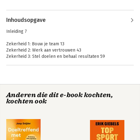
Team. In 2018 werd hij met zijn team na 
Andere boeken door Jelle van der
een zinderende race door Zuid-Afrika 
Lugt
wereldkampioen zonneracen.
Inhoudsopgave
Inleiding 7
Zekerheid 1: Bouw je team 13
Zekerheid 2: Werk aan vertrouwen 43
Zekerheid 3: Stel doelen en behaal resultaten 59
Zekerheid 4: Zorg voor verantwoordelijkheid 87
Zekerheid 5: Laat je coachen 115
Zekerheid 6: Reflecteer 149
Nawoord 169
Anderen die dit e-book kochten,
Dankwoord 171
Het boek voor
kochten ook
jonge teamleiders
Bekijk alle boeken