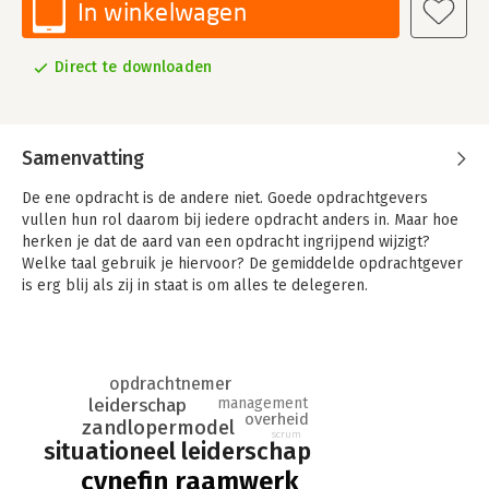
In winkelwagen
Direct te downloaden
Samenvatting
De ene opdracht is de andere niet. Goede opdrachtgevers
vullen hun rol daarom bij iedere opdracht anders in. Maar hoe
herken je dat de aard van een opdracht ingrijpend wijzigt?
Welke taal gebruik je hiervoor? De gemiddelde opdrachtgever
is erg blij als zij in staat is om alles te delegeren.
Hierdoor kan zij immers de aandacht besteden aan andere
opdrachten waar het minder soepel loopt. Wat doe je als de
aard van de opdracht zo wijzigt dat je het opdrachtgeverschap
opdrachtnemer
niet meer alleen kunt vervullen? Je hebt dan assistentie nodig.
leiderschap
management
Alleen met meer kennis en invloed kun je dan de opdracht in
overheid
zandlopermodel
de juiste richting blijven sturen. Maar hoe herken je de
scrum
situationeel leiderschap
schaalsprongen in een opdracht?
cynefin raamwerk