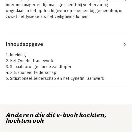
interimmanager en lijnmanager heeft hij veel ervaring 
opgedaan in het opdrachtgeven en –nemen bij gemeenten, in 
zowel het fysieke als het veiligheidsdomein. 

Sinds 2012 begeleidt Edwin tevens andere overheden met het 
Andere boeken door Edwin van
verbeteren van het opdrachtgeverschap via 
Dieën
www.010projecten.nl.
Inhoudsopgave
1. Inleiding
2. Het Cynefin framework
3. Schaalsprongen in de zandloper
4. Situationeel leiderschap
5. Situationeel leiderschap en het Cynefin raamwerk
6. Cynefin raamwerk: hulp bij schaalsprongen
Literatuurtips van de auteur
De Kennedy-reeks
Anderen die dit e-book kochten,
Opdrachtgeverschap
De Opdrachtgever
kochten ook
in negen
paradigma's