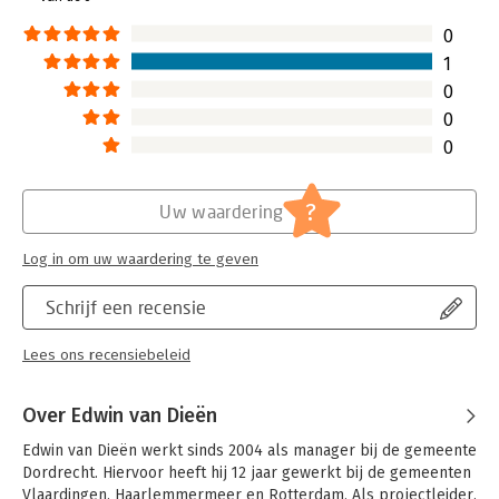
Verschijningsdatum:
4-2-2019
0
Hoofdrubriek:
Algemeen management
1
Serie:
Kennedy-reeks
0
0
0
?
Uw waardering
Log in om uw waardering te geven
Schrijf een recensie
Lees ons recensiebeleid
Over Edwin van Dieën
Edwin van Dieën werkt sinds 2004 als manager bij de gemeente 
Dordrecht. Hiervoor heeft hij 12 jaar gewerkt bij de gemeenten 
Vlaardingen, Haarlemmermeer en Rotterdam. Als projectleider, 