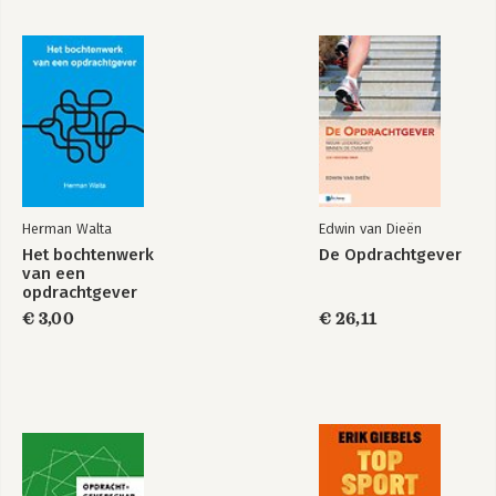
Herman Walta
Edwin van Dieën
Het bochtenwerk
De Opdrachtgever
van een
opdrachtgever
Opdrachtgeverschap
De Opdrachtgever
in negen
€ 3,00
€ 26,11
paradigma's
Bekijk alle boeken