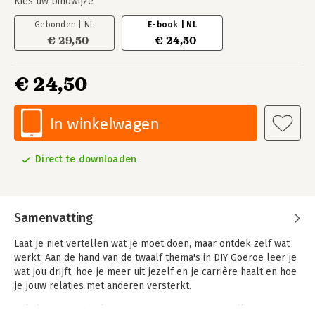
Kies uw bindwijze
Gebonden | NL
E-book | NL
€ 29,50
€ 24,50
€ 24,50
In winkelwagen
Direct te downloaden
Samenvatting
Laat je niet vertellen wat je moet doen, maar ontdek zelf wat
werkt. Aan de hand van de twaalf thema's in DIY Goeroe leer je
wat jou drijft, hoe je meer uit jezelf en je carrière haalt en hoe
je jouw relaties met anderen versterkt.
Je kijkt met een bril, een microscoop en een satelliet. Van