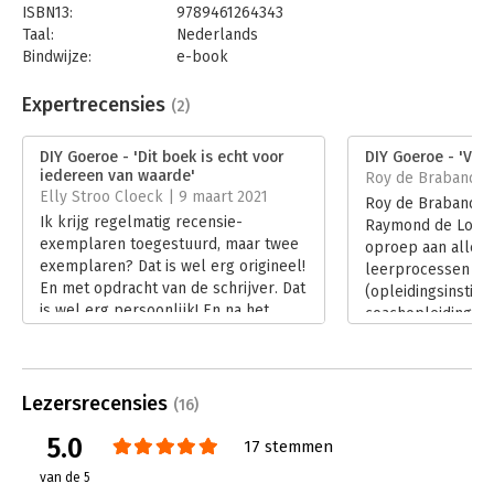
ISBN13:
9789461264343
Taal:
Nederlands
Bindwijze:
e-book
Beveiliging:
watermerk
Bestandsformaat:
epub
Expertrecensies
(2)
Aantal pagina's:
240
Uitgever:
Uitgeverij Haystack
DIY Goeroe - 'Dit boek is echt voor
DIY Goeroe - 'Vol l
Druk:
1
iedereen van waarde'
Roy de Brabander 
Verschijningsdatum:
3-12-2020
Elly Stroo Cloeck | 9 maart 2021
Roy de Brabander 
Ik krijg regelmatig recensie-
Raymond de Looze.
Hoofdrubriek:
Persoonlijke effectiviteit
exemplaren toegestuurd, maar twee
oproep aan alle in
exemplaren? Dat is wel erg origineel!
leerprocessen al
En met opdracht van de schrijver. Dat
(opleidingsinstitu
is wel erg persoonlijk! En na het
coachopleidingen
lezen concludeer ik dat dit precies
de literatuurlijst t
DIY Goeroe van Raymond de Looze uit
hij. In zijn recens
2020 kenmerkt: origineel en
Lees verder
persoonlijk.
Lezersrecensies
(16)
Lees verder
5.0
17 stemmen
van de 5