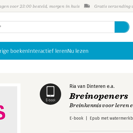
gen voor 23:00 besteld, morgen in huis
Gratis verzending
rige boeken
Interactief leren
Nu lezen
Ria van Dinteren
e.a.
Breinopeners
E-book
Breinkennis voor leren 
E-book
Epub met watermerkbe