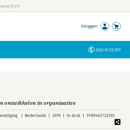
 vanaf €20
Inloggen
010-4731397
Personen
Trefwoorden
en ontwikkelen in organisaties
veiliging
Nederlands
2019
1e druk
9789462722293