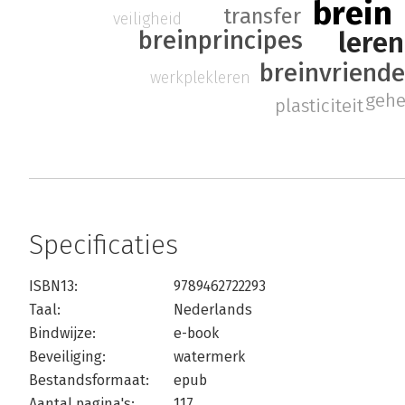
brein
transfer
veiligheid
breinprincipes
leren
breinvriendel
werkplekleren
geh
plasticiteit
Specificaties
ISBN13:
9789462722293
Taal:
Nederlands
Bindwijze:
e-book
Beveiliging:
watermerk
Bestandsformaat:
epub
Aantal pagina's:
117