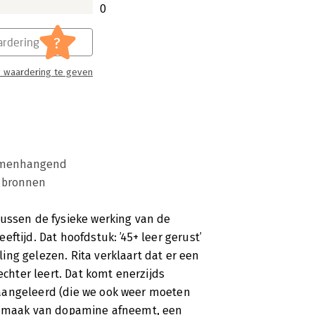
krijgen.
0
?
rdering
 waardering te geven
 Dinteren haar meest recente boek
plezier aan beleeft, is om andere
menhangend
e meteen aan het werk om effectievere
 bronnen
n en geven.
tussen de fysieke werking van de
ftijd. Dat hoofdstuk: ’45+ leer gerust’
ng gelezen. Rita verklaart dat er een
echter leert. Dat komt enerzijds
aangeleerd (die we ook weer moeten
aanmaak van dopamine afneemt, een