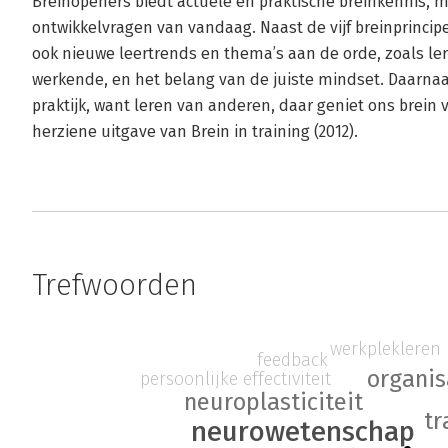
Breinopeners biedt actuele en praktische breinkennis, 
ontwikkelvragen van vandaag. Naast de vijf breinprinci
ook nieuwe leertrends en thema’s aan de orde, zoals ler
werkende, en het belang van de juiste mindset. Daarnaas
praktijk, want leren van anderen, daar geniet ons brein 
herziene uitgave van Brein in training (2012).
Trefwoorden
werkplekleren
feedback
organis
persoonlijke effectiviteit
neuroplasticiteit
tr
neurowetenschap