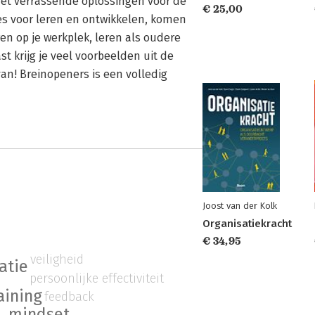
met verrassende oplossingen voor de
€ 25,00
pes voor leren en ontwikkelen, komen
en op je werkplek, leren als oudere
t krijg je veel voorbeelden uit de
van! Breinopeners is een volledig
Joost van der Kolk
Organisatiekracht
€ 34,95
veiligheid
atie
persoonlijke effectiviteit
aining
feedback
mindset