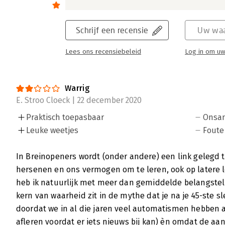
doen om je hersenen wél in de leerstand te 
Lees verder
Schrijf een recensie
Uw waa
Lees ons recensiebeleid
Log in om uw
Brein in training
Amber Zwartbol | 21 november 2012
Warrig
E. Stroo Cloeck | 22 december 2020
Leren is haar hobby. Hiermee start Ria van
'Brein in training'. Waar ze echter nog meer 
Praktisch toepasbaar
Onsa
mensen te laten leren. Met haar tips kun j
Leuke weetjes
Foute
en meer efficiënte trainingen te ontwikkele
Lees verder
In Breinopeners wordt (onder andere) een link gelegd 
hersenen en ons vermogen om te leren, ook op latere lee
heb ik natuurlijk met meer dan gemiddelde belangstelli
kern van waarheid zit in de mythe dat je na je 45-ste sl
doordat we in al die jaren veel automatismen hebben 
afleren voordat er iets nieuws bij kan) èn omdat de 