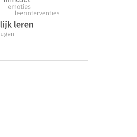
emoties
leerinterventies
ijk leren
eugen