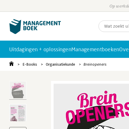
Op werkda
Uitdagingen + oplossingen
Managementboeken
Ove
E-Books
Organisatiekunde
Breinopeners