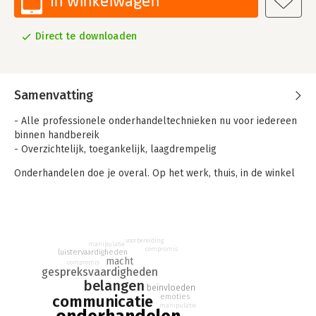
In winkelwagen
Direct te downloaden
Samenvatting
- Alle professionele onderhandeltechnieken nu voor iedereen
binnen handbereik
- Overzichtelijk, toegankelijk, laagdrempelig
Onderhandelen doe je overal. Op het werk, thuis, in de winkel
en in de kroeg. Met je baas, je partner, je kinderen en
wildvreemden. Je kunt er niet omheen.
Vakkundig onderhandelen is een combinatie van inhoud,
spelregels, machtsbalans, sfeer, psychologisch inzicht en
voorbereiding
manipulatie
compromis
techniek. Daarnaast kun je ook nog kiezen voor een
luistervaardigheden
macht
compromis
onderhandelingsstrategie: samenwerken en begrip tonen of
gespreksvaardigheden
vechten.
belangen
beïnvloeden
communicatie
emoties
Hoe je het ook aanpakt, de kunst van goed onderhandelen is
manipulatie