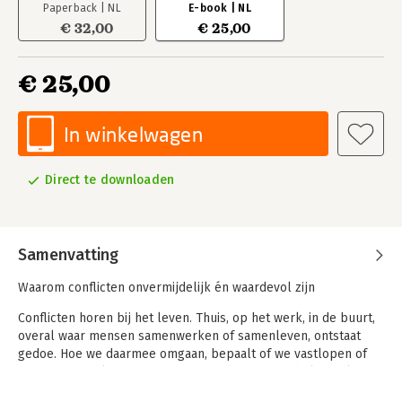
Paperback | NL
E-book | NL
€ 32,00
€ 25,00
€ 25,00
In winkelwagen
Direct te downloaden
Samenvatting
Waarom conflicten onvermijdelijk én waardevol zijn
Conflicten horen bij het leven. Thuis, op het werk, in de buurt,
overal waar mensen samenwerken of samenleven, ontstaat
gedoe. Hoe we daarmee omgaan, bepaalt of we vastlopen of
groeien. Goed leren omgaan met conflict is een belangrijke
vaardigheid: het maakt relaties sterker, en geeft een basis van