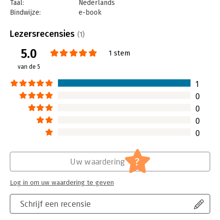
Taal:
Nederlands
Bindwijze:
e-book
Beveiliging:
none
Bestandsformaat:
epub
Lezersrecensies
(1)
Aantal pagina's:
224
5.0
Uitgever:
Uitgeverij Thema
1 stem
Druk:
1
van de 5
Verschijningsdatum:
26-5-2026
1
Hoofdrubriek:
Communicatie en media
0
0
0
0
?
Uw waardering
Log in om uw waardering te geven
Schrijf een recensie