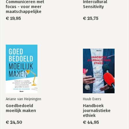
Communiceren met
Intercultural
Fotografie: Ans Dekkers 
focus - voor meer
Sensitivity
maatschappelijke
impact
€ 19,95
€ 25,75
Ariane van Heijningen
Huub Evers
Goedbedoeld
Handboek
moeilijk maken
journalistieke
ethiek
€ 24,50
€ 44,95