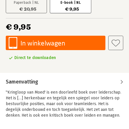
Paperback | NL
E-book | NL
€ 20,95
€ 9,95
€ 9,95
In winkelwagen
Direct te downloaden
Samenvatting
‘'Kringloop van Moed' is een doorleefd boek over leiderschap.
Het is […] herkenbaar en tegelijk een spiegel voor leiders op
bestuurlijke posities, maar ook voor teamleiders. Het is
degelijk onderbouwd en toch toegankelijk. Het zet aan tot
denken. Het is ook een kritisch boek over leiden en managen.
Maar wel met een perspectief, als je tenminste de moed hebt
om de opvoedersrol in organisaties op te pakken.’ - Joost