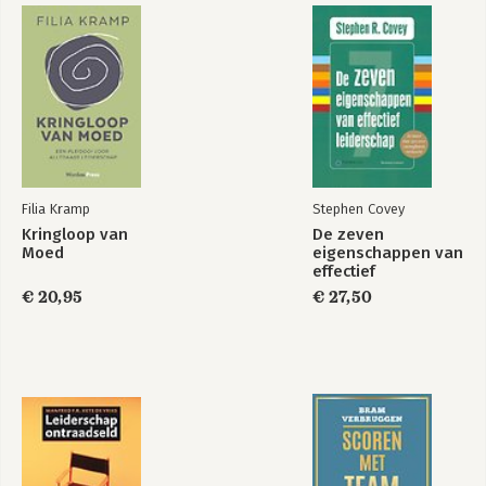
Bekijk alle boeken
Filia Kramp
Stephen Covey
Kringloop van
De zeven
Moed
eigenschappen van
effectief
leiderschap
€ 20,95
€ 27,50