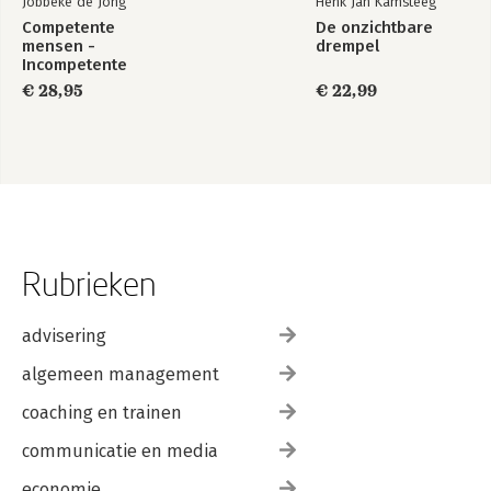
Jobbeke de Jong
Henk Jan Kamsteeg
Competente
De onzichtbare
mensen -
drempel
Incompetente
teams
€ 28,95
€ 22,99
Rubrieken
advisering
algemeen management
coaching en trainen
communicatie en media
economie