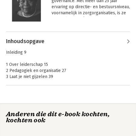
governance. Met meer dan 25 jaar 
ervaring op directie- en bestuursniveau, 
voornamelijk in zorgorganisaties, is ze 
actief als coach (van individuen en 
teams) en bestuursadviseur.
Andere boeken door Filia Kramp
Inhoudsopgave
Inleiding 9
1 Over leiderschap 15
2 Pedagogiek en organisatie 27
3 Laat je niet gijzelen 39
4 Theorie, praktijk en de blues van leiderschap 51
5 De erfenis van Taylor 71
6 Schipbreuk – en land in zicht 89
7 Kringloop van Moed in zorgorganisaties 103
Schaduwnatie
Kringloop van
Anderen die dit e-book kochten,
Appendix 117
Moed
kochten ook
Noten 120
Literatuur/bronnen 125
Dankwoord 127