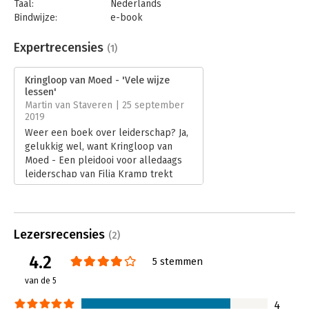
Taal:
Nederlands
Bindwijze:
e-book
Beveiliging:
watermerk
Bestandsformaat:
epub
Expertrecensies
(1)
Aantal pagina's:
128
Uitgever:
Warden Press
Kringloop van Moed - 'Vele wijze
Druk:
1
lessen'
Verschijningsdatum:
4-9-2019
Martin van Staveren | 25 september
2019
Hoofdrubriek:
Leiderschap
Weer een boek over leiderschap? Ja,
gelukkig wel, want Kringloop van
Moed - Een pleidooi voor alledaags
leiderschap van Filia Kramp trekt
leiderschap uit z'n exclusieve ivoren
toren.
Lees verder
Lezersrecensies
(2)
4.2
5 stemmen
van de 5
4