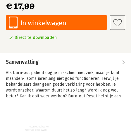
€ 17,99
In winkelwagen
Direct te downloaden
Samenvatting
Als burn-out patiënt oog je misschien niet ziek, maar je kunt
maanden-, soms jarenlang niet goed functioneren. Terwijl je
behandelaars daar geen goede verklaring voor hebben. Je
wordt onzeker: Waarom duurt het zo lang? Word ik nog wel
beter? Kan ik ooit weer werken? Burn-out Reset helpt je aan
antwoorden.
Langdurige mentale of lichamelijke stress ontregelt je
stresssysteem. Op den duur leidt dat tot gezondheids-
klachten en burn-out. In Burn-out Reset leggen de auteurs dit
reserves opbouwen
heel helder uit. Daarnaast ze geven je een leidraad om je
reserves opbouwen