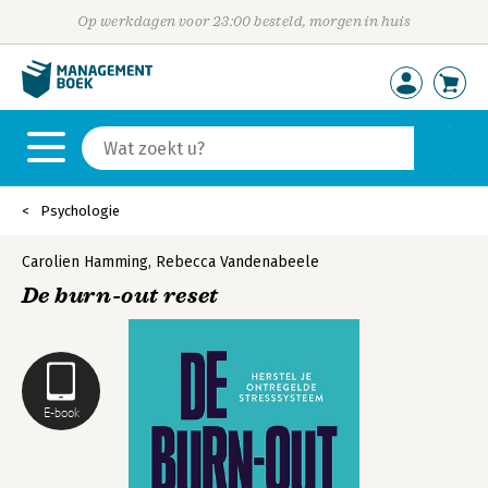
Op werkdagen voor 23:00 besteld, morgen in huis
Psychologie
Carolien Hamming
,
Rebecca Vandenabeele
De burn-out reset
E-book