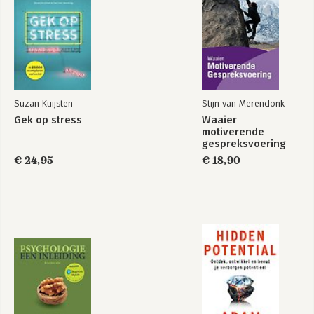
FASE 1 – ROOFBOUW STOPPEN EN JE HERSTELVERMOGEN
VERBETEREN 83
Leefregels voor de eerste herstelfase 84
4 Roofbouw stoppen 87
5 Je herstelvermogen verbeteren 107
6 Herstelslapen 119
Suzan Kuijsten
Stijn van Merendonk
7 Heftige emoties en andere psychische symptomen 133
Gek op stress
Waaier
motiverende
FASE 2 – RESERVES OPBOUWEN EN BETER VOOR JEZELF
gespreksvoering
ZORGEN 141
€ 24,95
€ 18,90
Leefregels voor de tweede herstelfase 143
8 Reserves opbouwen 147
9 Beter voor jezelf zorgen 185
10 De eerste voorbereidingen voor re-integratie 203
FASE 3 – RE-INTEGRATIE, BALANS EN CONDITIE OPBOUWEN 207
Leefregels voor de derde herstelfase (en voor daarna) 208
DEEL III INFORMATIE DIE JE KUNT GEBRUIKEN BIJ JE HERSTEL
253
15 De herstelmonitor 257