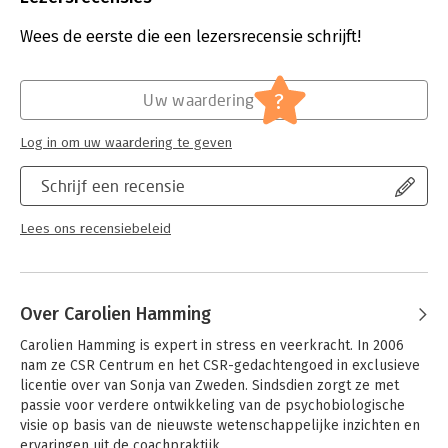
Aantal pagina's:
356
Uitgever:
Uitgeverij Lucht
Wees de eerste die een lezersrecensie schrijft!
Druk:
1
Verschijningsdatum:
2-10-2024
?
Uw waardering
Hoofdrubriek:
Psychologie
Log in om uw waardering te geven
Schrijf een recensie
Lees ons recensiebeleid
Over Carolien Hamming
Carolien Hamming is expert in stress en veerkracht. In 2006 
nam ze CSR Centrum en het CSR-gedachtengoed in exclusieve 
licentie over van Sonja van Zweden. Sindsdien zorgt ze met 
passie voor verdere ontwikkeling van de psychobiologische 
visie op basis van de nieuwste wetenschappelijke inzichten en 
ervaringen uit de coachpraktijk.
