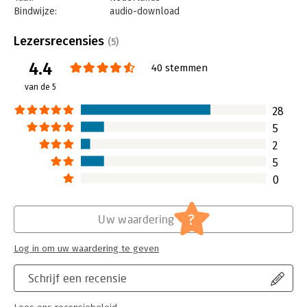
Bindwijze:
audio-download
Beveiliging:
none
Bestandsformaat:
mp3
Lezersrecensies
(5)
Uitgever:
Bookora
4.4
Druk:
1
40 stemmen
Verschijningsdatum:
1-5-2020
van de 5
Hoofdrubriek:
Organisatiekunde
,
Verandermanagement
28
5
2
5
0
?
Uw waardering
Log in om uw waardering te geven
Schrijf een recensie