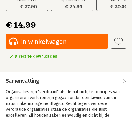
Gebonden | NL
Paperback | EN
E-book | NL
€ 37,90
€ 24,95
€ 30,50
€ 14,99
In winkelwagen
Direct te downloaden
Samenvatting
Organisaties zijn "verdraaid" als de natuurlijke principes van
organiseren verloren zijn gegaan onder een lawine van on-
natuurlijke managementlogica. Recht tegenover deze
verdraaide organisaties staan de organisaties die juist
excelleren. Zij houden zaken eenvoudig en dicht bij de
menselijke natuur en presteren daarmee enorm veel beter.
In 'Verdraaide organisaties' biedt Wouter Hart een nieuw