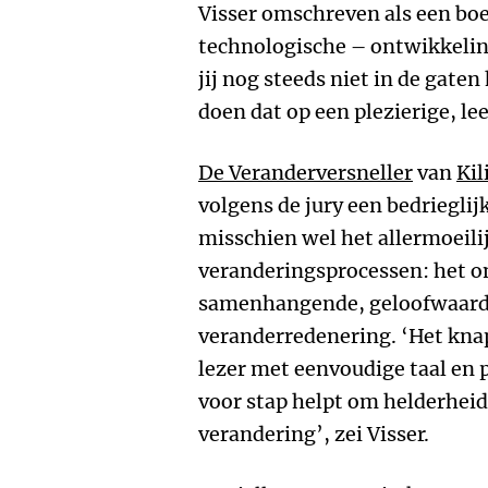
Visser omschreven als een boe
technologische – ontwikkeling
jij nog steeds niet in de gate
doen dat op een plezierige, le
De Veranderversneller
van
Kil
volgens de jury een bedrieglij
misschien wel het allermoeilij
veranderingsprocessen: het o
samenhangende, geloofwaardi
veranderredenering. ‘Het knap
lezer met eenvoudige taal en 
voor stap helpt om helderheid 
verandering’, zei Visser.