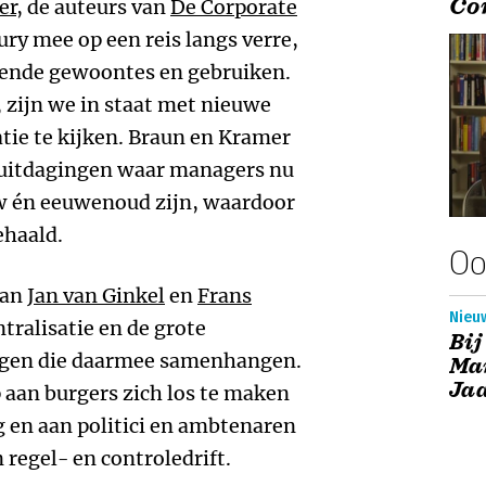
Co
er
, de auteurs van
De Corporate
ury mee op een reis langs verre,
ende gewoontes en gebruiken.
 zijn we in staat met nieuwe
tie te kijken. Braun en Kramer
e uitdagingen waar managers nu
uw én eeuwenoud zijn, waardoor
ehaald.
Oo
an
Jan van Ginkel
en
Frans
Nieuw
tralisatie en de grote
Bij
ngen die daarmee samenhangen.
Ma
Jaa
p aan burgers zich los te maken
en aan politici en ambtenaren
regel- en controledrift.