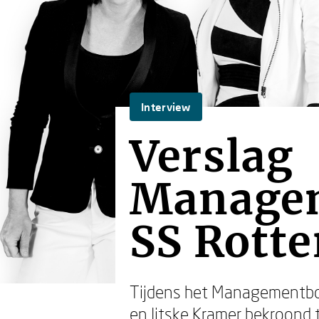
Interview
Verslag
Managem
SS Rott
Tijdens het Managementboe
en
Jitske Kramer
bekroond t