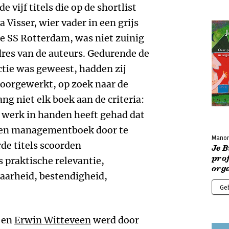
e vijf titels die op de shortlist
 Visser, wier vader in een grijs
e SS Rotterdam, was niet zuinig
dres van de auteurs. Gedurende de
ctie was geweest, hadden zij
orgewerkt, op zoek naar de
ang niet elk boek aan de criteria:
k werk in handen heeft gehad dat
 een managementboek door te
Manon
de titels scoorden
Je B
prof
s praktische relevantie,
org
sbaarheid, bestendigheid,
Ge
en
Erwin Witteveen
werd door