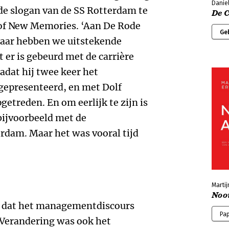
Daniel
 de slogan van de SS Rotterdam te
De 
of New Memories. ‘Aan De Rode
Ge
daar hebben we uitstekende
 er is gebeurd met de carrière
dat hij twee keer het
epresenteerd, en met Dolf
getreden. En om eerlijk te zijn is
bijvoorbeeld met de
dam. Maar het was vooral tijd
Martij
Nooi
d dat het managementdiscours
Pa
 Verandering was ook het