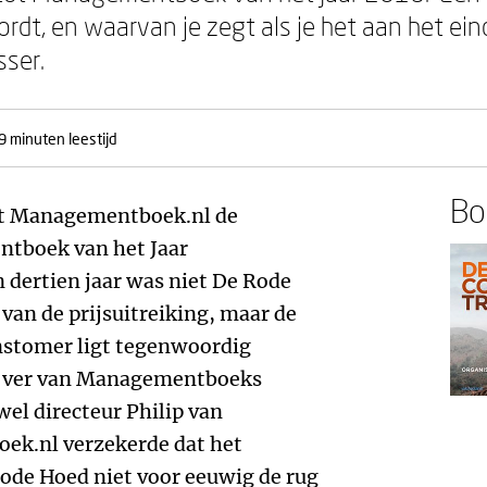
dt, en waarvan je zegt als je het aan het einde
sser.
9 minuten leestijd
Boe
dat Managementboek.nl de
ntboek van het Jaar
n dertien jaar was niet De Rode
an de prijsuitreiking, maar de
nstomer ligt tegenwoordig
t ver van Managementboeks
el directeur Philip van
k.nl verzekerde dat het
e Hoed niet voor eeuwig de rug