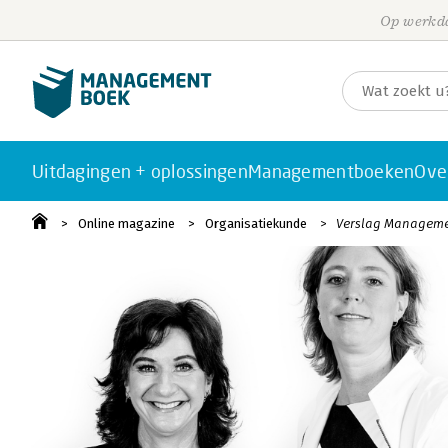
Op werkda
Uitdagingen + oplossingen
Managementboeken
Ove
Online magazine
Organisatiekunde
Verslag Manageme