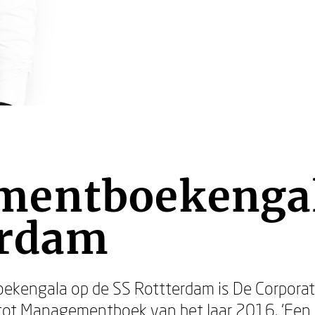
entboekengal
erdam
kengala op de SS Rottterdam is De Corporat
ot Managementboek van het Jaar 2016. ‘Een 