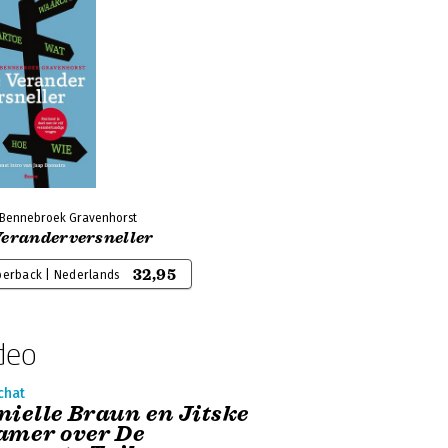
n Bennebroek Gravenhorst
Veranderversneller
32,95
perback | Nederlands
deo
chat
nielle Braun en Jitske
amer over De