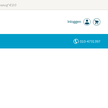
 vanaf €20
Inloggen
010-4731397
Personen
Trefwoorden