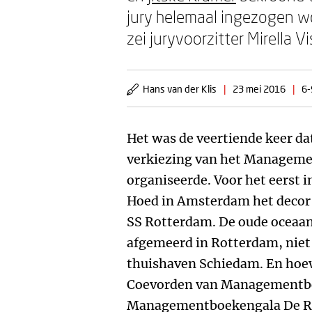
jury helemaal ingezogen wor
zei juryvoorzitter Mirella Vi
Hans van der Klis
|
23 mei 2016
|
6-
Het was de veertiende keer 
verkiezing van het Manageme
organiseerde. Voor het eerst i
Hoed in Amsterdam het decor v
SS Rotterdam. De oude oceaa
afgemeerd in Rotterdam, nie
thuishaven Schiedam. En hoew
Coevorden van Managementboe
Managementboekengala De Rod