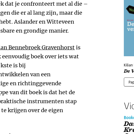
k dat je confronteert met al die –
en die er al lang zijn, maar die
n hebt. Aslander en Witteveen
esbare en grondige manier.
ian Bennebroek Gravenhorst
is
k eenvoudig boek over iets wat
kste is bij
Kilia
De 
ntwikkelen van een
ge en richtinggevende
Pa
pe van dit boek is dat het de
praktische instrumenten stap
Vi
te krijgen over de eigen
Book
Da
Kr