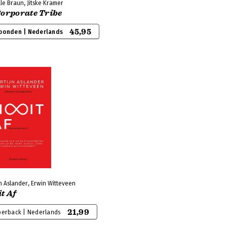
le Braun, Jitske Kramer
Corporate Tribe
45,95
bonden | Nederlands
n Aslander, Erwin Witteveen
t Af
21,99
perback | Nederlands