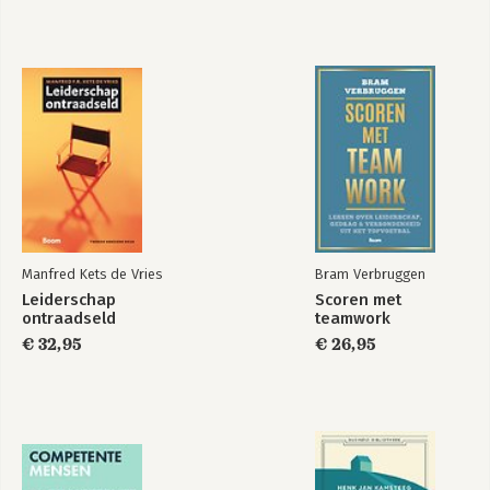
Leaders Will Succeed.
Bibliography.
Acknowledgments.
About the Authors.
Index.
Manfred Kets de Vries
Bram Verbruggen
Leiderschap
Scoren met
ontraadseld
teamwork
€ 32,95
€ 26,95