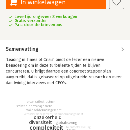
In winkelwagen
Levertijd ongeveer 8 werkdagen
Gratis verzonden
Past door de brievenbus
Samenvatting
'Leading in Times of Crisis' biedt de lezer een nieuwe
benadering om in deze turbulente tijden te blijven
concurreren. U krijgt daartoe een concreet stappenplan
aangereikt, dat is gebaseerd op uitgebreide research en meer
dan twintig interviews met CEO's.
organisatiestructuur
stakeholdermanagement
stakeholdermanagement
verandermanagement
verandermanagement
onzekerheid
diversiteit
globalisering
complexiteit
talentontwikkeling