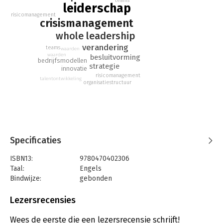
teams
leiderschap
risicomanagement
crisismanagement
whole leadership
verandering
teams
waarden
waarden
besluitvorming
bedrijfsmodellen
strategie
innovatie
risicomanagement
talentontwikkeling
organisatiestructuur
Specificaties
ISBN13:
9780470402306
Taal:
Engels
Bindwijze:
gebonden
Aantal pagina's:
226
Uitgever:
Jossey Bass
Lezersrecensies
Druk:
1
Hoofdrubriek:
Leiderschap
Wees de eerste die een lezersrecensie schrijft!