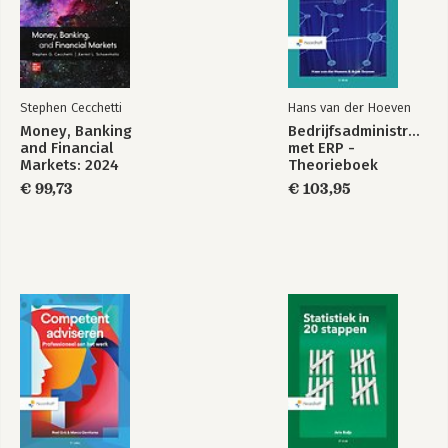
Betrekkingen en
ontwikkelingen en
bedrijfsomgeving
bedrijfsomgeving
Analyse van de
Internationale
bedrijfsomgeving
economische
ontwikkelingen en
Stephen Cecchetti
Hans van der Hoeven
bedrijfsomgeving
Money, Banking
Bedrijfsadministratie
and Financial
met ERP -
Markets: 2024
Theorieboek
Release ISE
€ 99,73
€ 103,95
Bekijk alle boeken
Economics and
Sustainable
Business
Development Goals
environment
en Intergrale
Bedrijfsvoering
Bekijk alle boeken