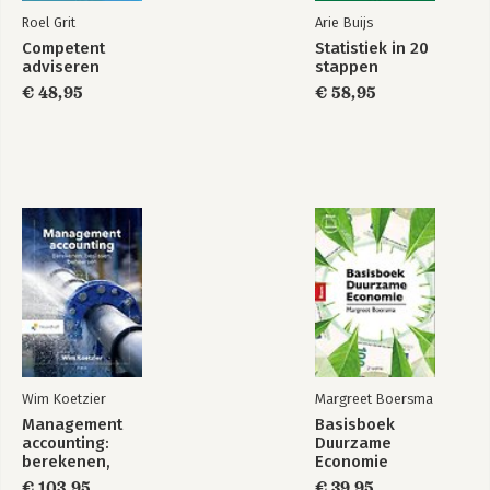
Roel Grit
Arie Buijs
Competent
Statistiek in 20
adviseren
stappen
€ 48,95
€ 58,95
Wim Koetzier
Margreet Boersma
Management
Basisboek
accounting:
Duurzame
berekenen,
Economie
beslissen,
€ 103,95
€ 39,95