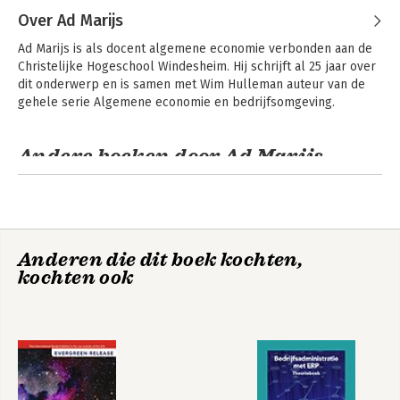
Over Ad Marijs
Ad Marijs is als docent algemene economie verbonden aan de 
Christelijke Hogeschool Windesheim. Hij schrijft al 25 jaar over 
dit onderwerp en is samen met Wim Hulleman auteur van de 
gehele serie Algemene economie en bedrijfsomgeving.
Andere boeken door Ad Marijs
Geld, Internationale
Algemene
Economische
economie in een
Betrekkingen en
duurzame
bedrijfsomgeving
samenleving
Anderen die dit boek kochten,
kochten ook
Geld, Internationale
Internationale
Economische
economische