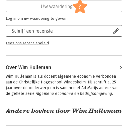
boek of digitaal. Dat zorgt voor activering en betrokkenheid.
?
Uw waardering
Studenten vinden op de ondersteunende website o.a.
uitwerkingen van de opgaven, uitlegvideo’s over opgaven en
Log in om uw waardering te geven
lastige begrippen, oefentoetsen per hoofdstuk,
samenvattingen per hoofdstuk, feedback en studieadvies. Voor
Schrijf een recensie
docenten staan er o.a. de uitwerkingen van de opgaven,
PowerPoints en een dashboard waarop de voortgang te
Lees ons recensiebeleid
monitoren is én te zien is met welke stof de studenten moeite
hebben.
Docenten hebben er bovendien de mogelijkheid om
hoofdstukken te arrangeren en eigen materiaal toe te voegen.
Over Wim Hulleman
Over de auteurs Ad Marijs en Wim Hulleman zijn beiden
Wim Hulleman is als docent algemene economie verbonden 
jarenlang als docent algemene economie verbonden (geweest)
aan de Christelijke Hogeschool Windesheim. Hij schrijft al 25 
aan de Christelijke Hogeschool Windesheim. Zij schrijven al 25
jaar over dit onderwerp en is samen met Ad Marijs auteur van 
jaar over dit onderwerp.
de gehele serie 
Algemene economie en bedrijfsomgeving.
Andere boeken door Wim Hulleman