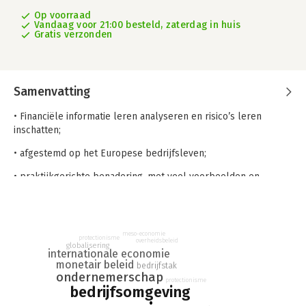
Op voorraad
Vandaag voor 21:00 besteld, zaterdag in huis
Gratis verzonden
Samenvatting
• Financiële informatie leren analyseren en risico’s leren
inschatten;
• afgestemd op het Europese bedrijfsleven;
• praktijkgerichte benadering, met veel voorbeelden en
oefeningen.
Hoe kun je de economische component van de
bedrijfsomgeving optimaal analyseren en welke gegevens zijn
meso-economie
protectionisme
daarvoor nodig? Algemene economie en bedrijfsomgeving
overheidsbeleid
globalisering
internationale economie
geeft studenten praktisch toepasbare kennis van deze
monetair beleid
bedrijfstak
aspecten van het Europese bedrijfsleven. Ook de invloed van
ondernemerschap
de economische bedrijfsomgeving op de afzet en de winst van
protectionisme
bedrijfsomgeving
een onderneming komt uitgebreid aan bod. Zo krijgen