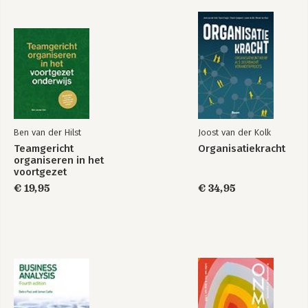
4.3 Financiële doelstellingen behalen 163
4.4 Niet-financiële doelstellingen behalen 166
Samenvatting 185
Kernbegrippen 186
Vragen 188
Literatuurlijst 189
Illustratieverantwoording 190
Register 191
Over de auteur 195
Ben van der Hilst
Joost van der Kolk
Teamgericht
Organisatiekracht
organiseren in het
voortgezet
onderwijs
€ 19,95
€ 34,95