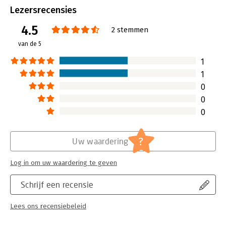
Lezersrecensies
kiezen dat zo’n kader wel biedt. Dat
heeft onmiskenbaar gevolgen voor
4.5
2 stemmen
de praktische bruikbaarheid van het
geleerde. Met Wat is een bedrijf? wil
van de 5
hbo-docent Rienk Stuive in dat gemis
voorzien. Het boek wordt uitgegeven
1
volgens het beproefde Noordhoff-
1
concept. Er is dus ook een
0
ondersteunende website
0
beschikbaar.
Lees verder
0
?
Uw waardering
Log in om uw waardering te geven
Schrijf een recensie
Lees ons recensiebeleid