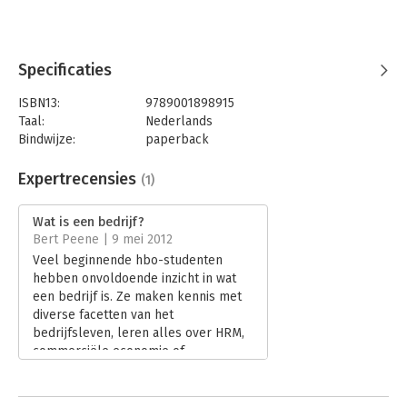
- Doelen verwezenlijken: financieel en niet-financieel
- Deze nieuwe editie is nog completer. Het boek bevat nog
meer concrete praktijkvoorbeelden en actuele
managementmodellen. Op de bijbehorende website is veel
Specificaties
videomateriaal toegevoegd.
ISBN13:
9789001898915
Op de bijbehorende website kunnen studenten oefentoetsen
Taal:
Nederlands
met feedback en een begrippentrainer vinden. Docenten
Bindwijze:
paperback
hebben online toegang tot collegesheets en de uitwerkingen
Aantal pagina's:
195
van vragen uit het boek.
Uitgever:
Noordhoff
Expertrecensies
(1)
Druk:
3
Verschijningsdatum:
16-4-2019
Wat is een bedrijf?
Bert Peene | 9 mei 2012
Hoofdrubriek:
Organisatiekunde
Veel beginnende hbo-studenten
hebben onvoldoende inzicht in wat
een bedrijf is. Ze maken kennis met
diverse facetten van het
bedrijfsleven, leren alles over HRM,
commerciële economie of
bedrijfsadministratie, maar een
integrerend kader ontbreekt. Tenzij
ze voor een studie bedrijfskunde