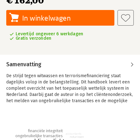
€ 162,00
In winkelwagen
Levertijd ongeveer 6 werkdagen
Gratis verzonden
Samenvatting
De strijd tegen witwassen en terrorismefinanciering staat
dagelijks volop in de belangstelling. Dit handboek levert een
compleet overzicht van het toepasselijk wettelijk systeem in
Nederland. Daarbij gaat de auteur in op het cliëntenonderzoek,
het melden van ongebruikelijke transacties en de mogelijke
sancties door diverse toezichthouders.
Handboek WWFT is het eerste handboek in Nederland op het
gebied van de Wet ter voorkoming van witwassen en
terrorisme (WWFT), waarmee het een helder overzicht biedt
financiële integriteit
accountants
ongebruikelijke transacties
van de WWFT-verplichtingen. Zaken als het identificeren en het
notarissen