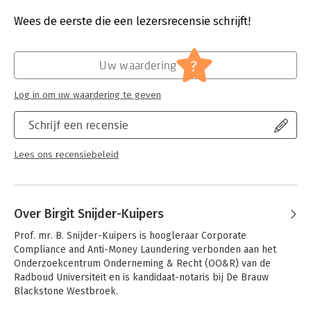
Druk:
1
Verschijningsdatum:
22-5-2019
Wees de eerste die een lezersrecensie schrijft!
Hoofdrubriek:
Juridisch
Jongbloed:
Strafrecht - Terrorisme
?
Uw waardering
Serie:
Serie Onderneming en Recht
Log in om uw waardering te geven
Schrijf een recensie
Lees ons recensiebeleid
Over Birgit Snijder-Kuipers
Prof. mr. B. Snijder-Kuipers is hoogleraar Corporate 
Compliance and Anti-Money Laundering verbonden aan het 
Onderzoekcentrum Onderneming & Recht (OO&R) van de 
Radboud Universiteit en is kandidaat-notaris bij De Brauw 
Blackstone Westbroek.
