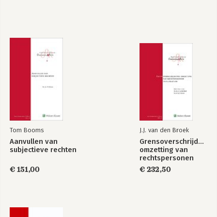
2.4.4 Familielid 19
2.4.5 Naast geassocieerde 20
2.5 UBO-register 20
2.6 WWFT-beleid 21
2.6.1 Inleiding 21
2.6.2 WWFT-beleid 21
2.6.3 Gedragslijnen, procedures en maatregelen 23
2.6.4 Dagelijks beleid 23
2.6.5 Groepsvennootschappen 24
2.7 Algemene verplichtingen 26
2.7.1 Bewaarplicht 26
2.7.2 Opleidingsplicht 27
Tom Booms
J.J. van den Broek
DEEL 1 KYC CDD-ONDERZOEK
Aanvullen van
Grensoverschrijdende
subjectieve rechten
omzetting van
WFT-instellingen
rechtspersonen
€ 151,00
€ 232,50
Hoofdstuk 3 Banken 33
C.W.M. Lieverse en M.L. Louisse
3.1 Het integriteitstoezicht op banken 33
3.2 De relationele integriteitsverplichtingen van een bank 34
3.2.1 Cliëntenonderzoek: de bank als poortwachter 34