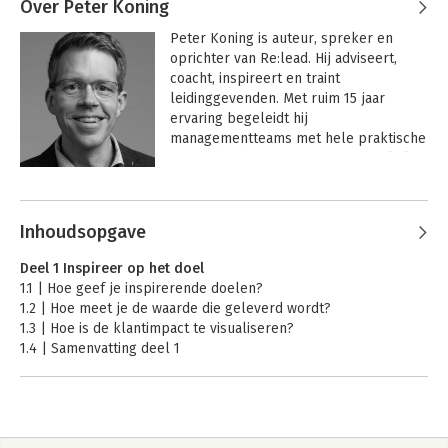
Over Peter Koning
Peter Koning is auteur, spreker en 
oprichter van Re:lead. Hij adviseert, 
coacht, inspireert en traint 
leidinggevenden. Met ruim 15 jaar 
ervaring begeleidt hij 
managementteams met hele praktische 
tips en handvatten. Samen met enkele 
bedrijven heeft hij praktische tools 
Andere boeken door Peter Koning
ontwikkeld die door steeds meer 
bedrijven worden gebruikt.
Inhoudsopgave
Deel 1 Inspireer op het doel
1.1 | Hoe geef je inspirerende doelen?
1.2 | Hoe meet je de waarde die geleverd wordt?
1.3 | Hoe is de klantimpact te visualiseren?
1.4 | Samenvatting deel 1
Deel 2 Faciliteer eigenaarschap
2.1 | Wanneer pakken teams eigenaarschap?
2.2 | Wanneer ingrijpen of loslaten?