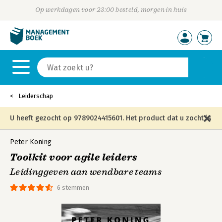
Op werkdagen voor 23:00 besteld, morgen in huis
Leiderschap
U heeft gezocht op 9789024415601. Het product dat u zocht is
niet meer in die editie leverbaar en is vervangen door de
Peter Koning
Toolkit voor agile leiders
onderstaande editie.
Leidinggeven aan wendbare teams
6 stemmen