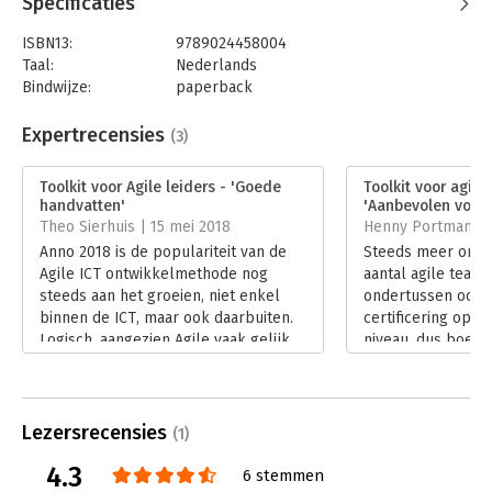
Specificaties
Verplichte kost voor iedereen die leiding geeft in een
wendbare wereld!
– Rini van Solingen, auteur van o.a. De kracht
ISBN13:
9789024458004
van Scrum.
Taal:
Nederlands
Bindwijze:
paperback
Aantal pagina's:
192
Uitgever:
Boom
Expertrecensies
(3)
Druk:
1
Verschijningsdatum:
27-3-2023
Toolkit voor Agile leiders - 'Goede
Toolkit voor agile 
handvatten'
'Aanbevolen voor...
Hoofdrubriek:
Leiderschap
Theo Sierhuis | 15 mei 2018
Henny Portman | 2
Anno 2018 is de populariteit van de
Steeds meer organ
Agile ICT ontwikkelmethode nog
aantal agile teams
steeds aan het groeien, niet enkel
ondertussen ook
binnen de ICT, maar ook daarbuiten.
certificering op a
Logisch, aangezien Agile vaak gelijk
niveau, dus boeke
gesteld wordt met ‘meer
leadership centraa
klanttevredenheid’, ‘sneller reageren
actueel en noodza
op marktontwikkelingen’ en
Lees verder
‘betrokken medewerkers’.
Lezersrecensies
(1)
Lees verder
4.3
6 stemmen