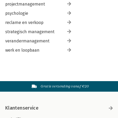
projectmanagement
psychologie
reclame en verkoop
strategisch management
verandermanagement
werk en loopbaan
Gratis verzending vanaf €20
Klantenservice