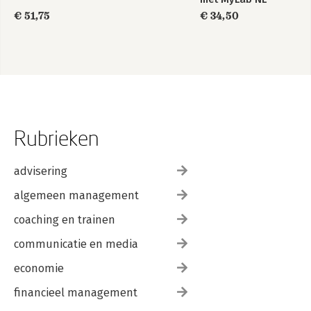
Dankbetuiging 199
toegangscode
Literatuurlijst 203
€ 51,75
€ 34,50
Overzicht van de basisaannames en technieken 205
Rubrieken
advisering
algemeen management
coaching en trainen
communicatie en media
economie
financieel management