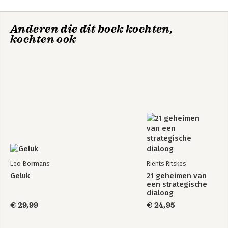
ideaalplaatjes 153
Emoties doe je
De menselijke
14 Epiloog 163
maar thuis
organisatie
Anderen die dit boek kochten,
REFERENTIES 168
kochten ook
OVER DE AUTEUR 174
Bekijk alle boeken
Leo Bormans
Rients Ritskes
Geluk
21 geheimen van
een strategische
dialoog
€ 29,99
€ 24,95