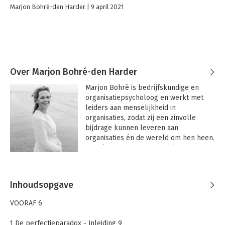
Marjon Bohré-den Harder
9 april 2021
Over Marjon Bohré-den Harder
Marjon Bohré is bedrijfskundige en 
organisatiepsycholoog en werkt met 
leiders aan menselijkheid in 
organisaties, zodat zij een zinvolle 
bijdrage kunnen leveren aan 
organisaties én de wereld om hen heen. 
Bohré is gecertificeerd facilitator van de 
trainingsprogramma’s van Brené Brown. 
Andere boeken door Marjon Bohré-
Eerder schreef ze het boek 
De 
den Harder
Menselijke Organisatie
.
Inhoudsopgave
VOORAF 6
1 De perfectieparadox - Inleiding 9