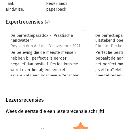
Taal:
Nederlands
Bindwijze:
paperback
Aantal pagina's:
176
Uitgever:
Boom
Expertrecensies
(4)
Druk:
1
Verschijningsdatum:
14-4-2021
De perfectieparadox - 'Praktische
De perfectieparad
handvatten'
uitstekend boek'
Hoofdrubriek:
Leiderschap
Roy van den Anker | 3 november 2021
Christel Deckers |
De beleving die de meeste mensen
Perfectie bestaat 
hebben bij perfectie is eerder
bepaalt de norm? 
negatief dan positief. Perfectionisme
het perfect moet z
wordt over het algemeen niet
jezelf op? Heb je 
ervaren als een positieve eigenschap.
meegekregen of h
Maar waarom is dat zo, en waarom
leidinggevende die
komen we er dan toch zo moeilijk van
vragen die, in dez
los?
waarin we weer ga
Lees verder
niet terug naar he
Lezersrecensies
uitnodigen tot refl
Lees verder
Wees de eerste die een lezersrecensie schrijft!