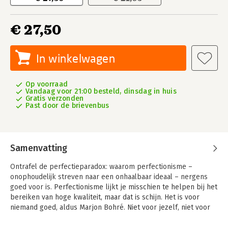
€ 27,50
In winkelwagen
Op voorraad
Vandaag voor 21:00 besteld, dinsdag in huis
Gratis verzonden
Past door de brievenbus
Samenvatting
Ontrafel de perfectieparadox: waarom perfectionisme –
onophoudelijk streven naar een onhaalbaar ideaal – nergens
goed voor is.
Perfectionisme lijkt je misschien te helpen bij het
bereiken van hoge kwaliteit, maar dat is schijn. Het is voor
niemand goed, aldus Marjon Bohré. Niet voor jezelf, niet voor
je resultaten én niet voor je collega’s. Wat levert
perfectionisme op? Wat kost het eigenlijk om een perfectionist