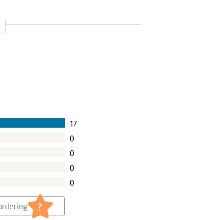
ch en realistisch
r 2025
endrika Willemse-Vreugdenhil zien
Heuvel een bijzonder krachtig,
 iedereen die met managementteams
et te raken waar MT’s vaak vastlopen -
 ritme teams helpen om écht impact te
17
0
0
0
0
?
rdering