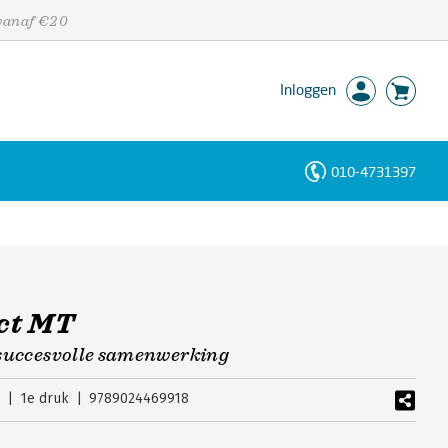
 vanaf €20
Inloggen
010-4731397
Personen
Trefwoorden
ct MT
r succesvolle samenwerking
5
1e druk
9789024469918