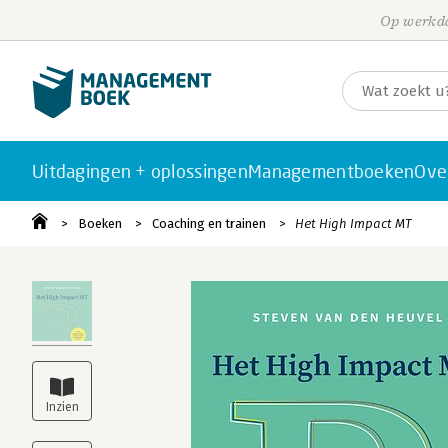
Op werkda
Uitdagingen + oplossingen
Managementboeken
Ove
Boeken
Coaching en trainen
Het High Impact MT