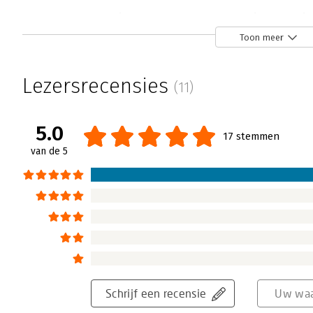
Het High Impact MT - Krachtig, praktis
Hendrika Willemse-Vreugdenhil | 1 decembe
Toon meer
In een bevlogen en scherpe recensie laat H
hoe Het High Impact MT van Steven van den 
Lezersrecensies
(11)
praktisch en realistisch kader biedt voor
werkt. Ze beschrijft hoe het boek precies we
en hoe de drie pijlers richting, relaties en
5.0
17 stemmen
maken.
van de 5
Lees verder
Schrijf een recensie
Uw waa