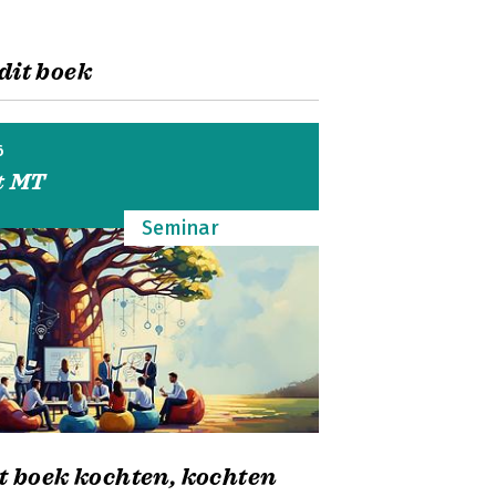
 dit boek
6
t MT
Seminar
t boek kochten, kochten