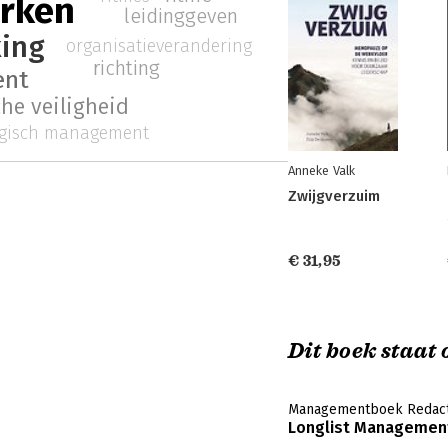
rken
leidinggeven
ing
organisatieverandering
richting
ent
he veiligheid
egisch management
Anneke Valk
Zwijgverzuim
€ 31,95
Dit boek staat o
Managementboek Redact
Longlist Management