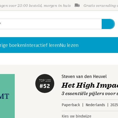
gen voor 23:00 besteld, morgen in huis
Gratis verzending
rige boeken
Interactief leren
Nu lezen
Steven van den Heuvel
TOP 100
Het High Impa
#52
3 essentiële pijlers voo
Paperback
Nederlands
202
Kies uw bindwijze