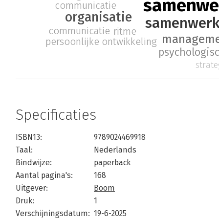
samenwe
communicatie
organisatie
samenwerk
communicatie
ritme
managem
persoonlijke ontwikkeling
psychologisc
strat
Specificaties
ISBN13:
9789024469918
Taal:
Nederlands
Bindwijze:
paperback
Aantal pagina's:
168
Uitgever:
Boom
Druk:
1
Verschijningsdatum:
19-6-2025