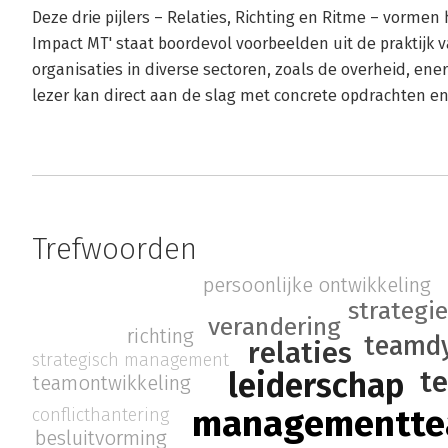
Deze drie pijlers – Relaties, Richting en Ritme – vormen
Impact MT' staat boordevol voorbeelden uit de praktijk 
organisaties in diverse sectoren, zoals de overheid, ener
lezer kan direct aan de slag met concrete opdrachten en
Trefwoorden
persoonlijke ontwikkeling
strategie
verandering
richting
teamd
relaties
strategisch management
t
leiderschap
teamontwikkeling
managementt
conflicthantering
besluitvorming