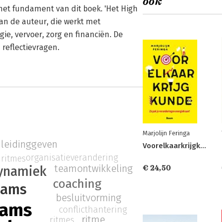
ook
 het fundament van dit boek. 'Het High
van de auteur, die werkt met
gie, vervoer, zorg en financiën. De
 reflectievragen.
Marjolijn Feringa
leidinggeven
Voorelkaarkrijgkunde
organisatieverandering
ritmes
teamontwikkeling
ynamiek
€ 24,50
coaching
eams
besluitvorming
eams
conflicthantering
ritme
ritmes