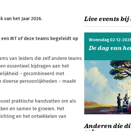
Live events bij
 van het Jaar 2026.
n een MT of deze teams begeleidt op
Woensdag 02-12-202
De dag van he
ms van leiders die zelf andere teams
n essentieel bijdragen aan het
delijkheid – gecombineerd met
n diverse persoonlijkheden – maakt
uvel praktische handvatten om als
ken en samen te groeien. Het
richting en het ontwikkelen van
Anderen die di