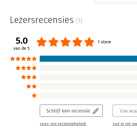
Niet alles is te koop
Lezersrecensies
(1)
Perry Oostrum | 24 september 2012
Michael Sandel is professor of government
met zijn boek Rechtvaardigheid. In 'Niet alles 
5.0
1 stem
toename van de betekenis van het marktden
van de 5
Lees verder
Niet alles is te koop
Marjolein Boeren-Hermans | 18 september 2
'DE CRISIS' is al enkele jaren een substant
berichtgeving. Vele boeken over oorzaak en 
Schrijf een recensie
Uw waa
verschenen. De meesten daarvan richten zic
Lees ons recensiebeleid
Log in om uw
zouden moeten verdelen en beheersen. Bo
over hoe de politieke agenda zou moeten wo