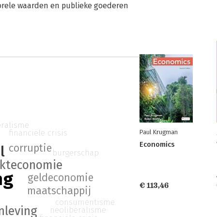
rele waarden en publieke goederen
eralisme
financiële crisis
Paul Krugman
Economics
corruptie
l
burgerschap
kteconomie
ng
geldeconomie
€ 113,46
maatschappij
consumentisme
leving
neoliberalisme