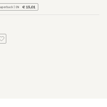
€ 15,01
Paperback | EN
s