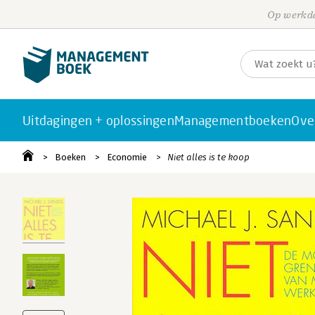
Op werkda
Uitdagingen + oplossingen
Managementboeken
Ove
Boeken
Economie
Niet alles is te koop