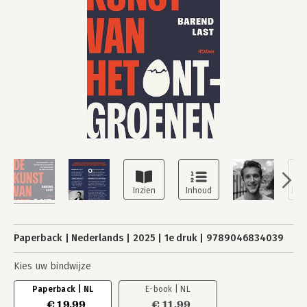
Paperback
Nederlands
2025
1e druk
9789046834039
Kies uw bindwijze
Paperback | NL
E-book | NL
€ 19,99
€ 11,99