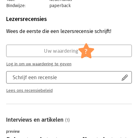
Bindwijze:
paperback
Aantal pagina's:
256
Uitgever:
Nieuw Amsterdam
Lezersrecensies
Druk:
1
Verschijningsdatum:
19-8-2025
Wees de eerste die een lezersrecensie schrijft!
Hoofdrubriek:
Mens en maatschappij
?
Uw waardering
Log in om uw waardering te geven
Schrijf een recensie
Lees ons recensiebeleid
Interviews en artikelen
(1)
preview