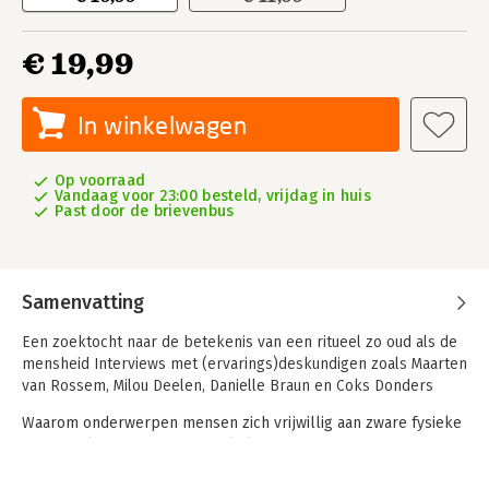
€ 19,99
In winkelwagen
Op voorraad
Vandaag voor 23:00 besteld, vrijdag in huis
Past door de brievenbus
Samenvatting
Een zoektocht naar de betekenis van een ritueel zo oud als de
mensheid Interviews met (ervarings)deskundigen zoals Maarten
van Rossem, Milou Deelen, Danielle Braun en Coks Donders
Waarom onderwerpen mensen zich vrijwillig aan zware fysieke
en mentale beproevingen, enkel om ergens bij te horen? En
hoe kan het dat dezelfde rituelen die levenslange
vriendschappen smeden, soms eindigen in tragedie? In De