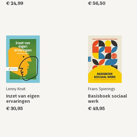
€ 24,99
€ 56,50
Dat doe je toch niet
Blended learning
alleen?!
design
Bekijk alle boeken
Lenny Kruit
Frans Spierings
Inzet van eigen
Basisboek sociaal
ervaringen
werk
€ 30,95
€ 49,95