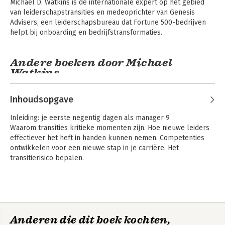
Michael D. Watkins is dé internationale expert op het gebied 
van leiderschapstransities en medeoprichter van Genesis 
Advisers, een leiderschapsbureau dat Fortune 500-bedrijven 
helpt bij onboarding en bedrijfstransformaties.
Andere boeken door Michael
Watkins
Inhoudsopgave
Inleiding: je eerste negentig dagen als manager 9
Waarom transities kritieke momenten zijn. Hoe nieuwe leiders
effectiever het heft in handen kunnen nemen. Competenties
ontwikkelen voor een nieuwe stap in je carrière. Het
transitierisico bepalen.
1. Jezelf voorbereiden 25
Waarom mensen geen afscheid kunnen nemen van hun oude
functie.
De eerste 90 dagen
The Six Disciplines
Je voorbereiden op een nieuwe functie. De uitdagingen van
of Strategic
Thinking
Anderen die dit boek kochten,
promotie en onboarding. Voorkeuren en kwetsbaarheden