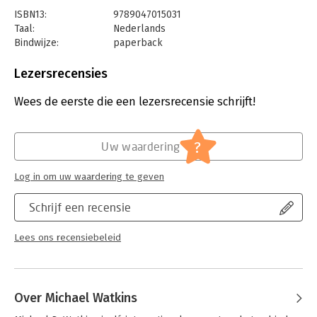
ISBN13:
9789047015031
Taal:
Nederlands
Bindwijze:
paperback
Aantal pagina's:
304
Uitgever:
Business Contact
Lezersrecensies
Druk:
1
Verschijningsdatum:
17-2-2021
Wees de eerste die een lezersrecensie schrijft!
Hoofdrubriek:
Algemeen management
,
Persoonlijke
effectiviteit
?
Uw waardering
Serie:
Business Bibliotheek
Log in om uw waardering te geven
Schrijf een recensie
Lees ons recensiebeleid
Over Michael Watkins