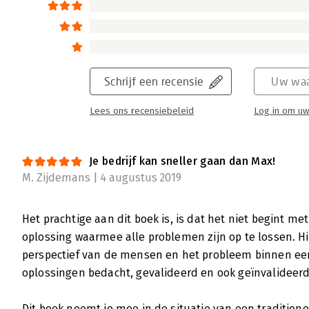
Jurriaan Kamer en Rini van Solingen hebben
extreme versnelling in je organisatie? een
duidelijk wordt welke stappen je moet ond
eigen organisatie drastisch te versnellen.
Schrijf een recensie
Uw waa
Lees verder
Lees ons recensiebeleid
Log in om uw
Je bedrijf kan sneller gaan dan Max!
M. Zijdemans | 4 augustus 2019
Het prachtige aan dit boek is, is dat het niet begint m
oplossing waarmee alle problemen zijn op te lossen. Hi
perspectief van de mensen en het probleem binnen een 
oplossingen bedacht, gevalideerd en ook geïnvalideer
Dit boek neemt je mee in de situatie van een traditione