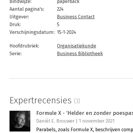
Bindwijze:
paperback
Aantal pagina's:
224
Uitgever:
Business Contact
Druk:
5
Verschijningsdatum:
15-1-2024
Hoofdrubriek:
Organisatiekunde
Serie:
Business Bibliotheek
Expertrecensies
(3)
Formule X - ‘Helder en zonder poespas
Daniël E. Brouwer | 1 november 2021
Parabels, zoals Formule X, beschrijven com