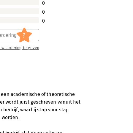
0
 met Formule X - Hoe zorg je voor
0
 businessroman geschreven waaruit
ernemen om de time-to-market in je
0
?
rdering
 waardering te geven
et een academische of theoretische
er wordt juist geschreven vanuit het
bedrijf, waarbij stap voor stap
d worden.
el bedrijf, dat geen software