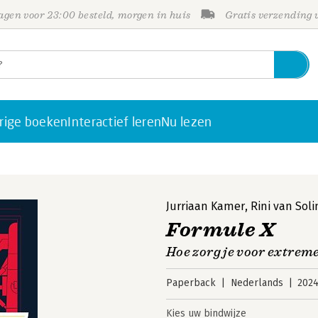
gen voor 23:00 besteld, morgen in huis
Gratis verzending
rige boeken
Interactief leren
Nu lezen
Jurriaan Kamer
,
Rini van Sol
Formule X
Hoe zorg je voor extreme
Paperback
Nederlands
202
Kies uw bindwijze