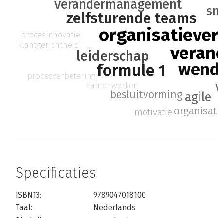
verandermanagement
s
zelfsturende teams
organisatieve
procesinnovatie
klantgerichtheid
veran
leiderschap
wend
formule 1
procesverbetering
samenwerken
besluitvorming
agile
organisat
motivatie
Specificaties
ISBN13:
9789047018100
Taal:
Nederlands