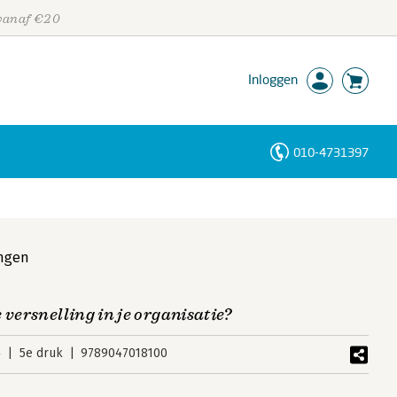
 vanaf €20
Inloggen
010-4731397
Personen
Trefwoorden
ingen
 versnelling in je organisatie?
4
5e druk
9789047018100