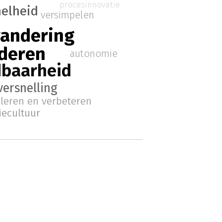
procesinnovatie
nelheid
versimpelen
randering
deren
autonomie
baarheid
versnelling
leren en verbeteren
iecultuur