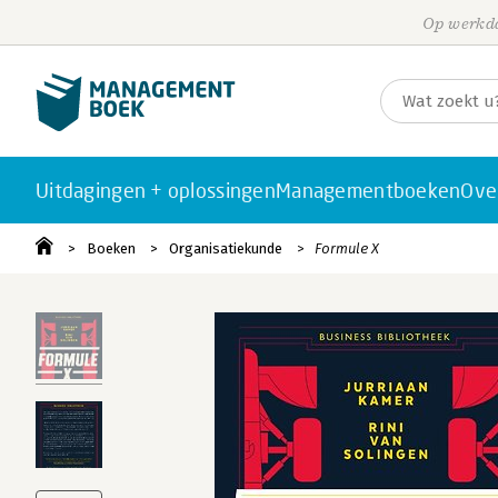
Op werkda
Uitdagingen + oplossingen
Managementboeken
Ove
Boeken
Organisatiekunde
Formule X