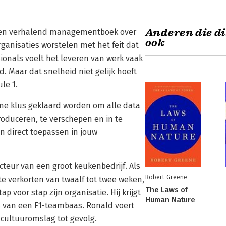
Anderen die di
s een verhalend managementboek over
ook
rganisaties worstelen met het feit dat
sionals voelt het leveren van werk vaak
. Maar dat snelheid niet gelijk hoeft
le 1.
rme klus geklaard worden om alle data
oduceren, te verschepen en in te
n direct toepassen in jouw
ecteur van een groot keukenbedrijf. Als
Robert Greene
te verkorten van twaalf tot twee weken,
The Laws of
ap voor stap zijn organisatie. Hij krijgt
Human Nature
s van een F1-teambaas. Ronald voert
 cultuuromslag tot gevolg.