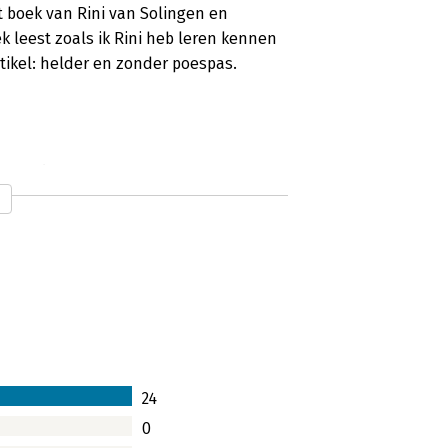
t boek van Rini van Solingen en
 leest zoals ik Rini heb leren kennen
rtikel: helder en zonder poespas.
mpelig '
van Max Verstappen. Een Formule 1
t ik noem - een ‘high performance'
e X.
24
d'
0