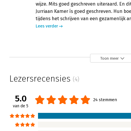
wijze. Mits goed geschreven uiteraard. En di
Jurriaan Kamer ís goed geschreven. Hun boek
tijdens het schrijven van een gezamenlijk a
Lees verder
Formule X - 'Goed leesbaar en laagdre
Edwin Tuin | 25 juni 2019
Toon meer
De Formule 1 is hot; mede door het succes 
team is daarnaast een prima casus voor - wa
Lezersrecensies
(4)
organisatie. Zo blijkt ook uit het boek Formul
Lees verder
5.0
24 stemmen
van de 5
Formule X - 'Het lezen meer dan waar
Henny Portman | 20 juni 2019