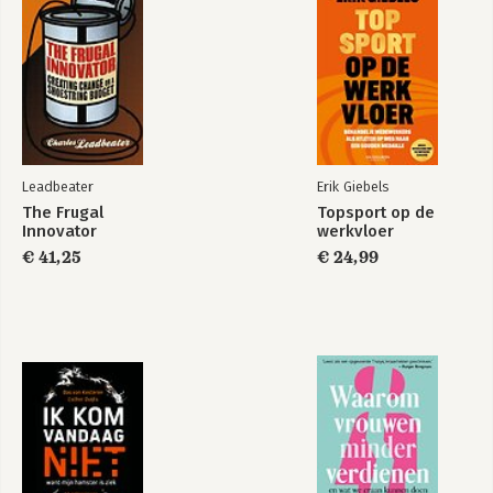
Achtergrondonderzoek
Bekijk alle boeken
Leadbeater
Erik Giebels
The Frugal
Topsport op de
Innovator
werkvloer
€ 41,25
€ 24,99