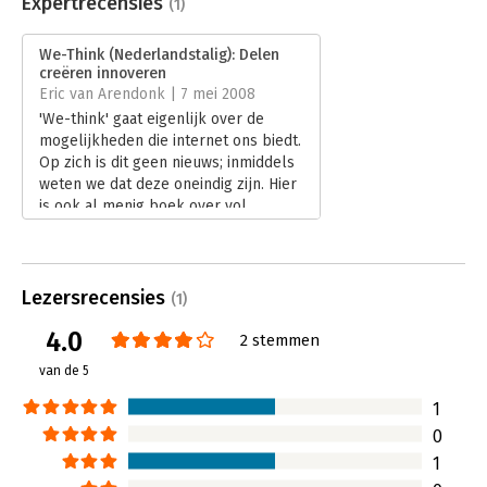
Expertrecensies
(1)
Druk:
1
Verschijningsdatum:
7-6-2016
We-Think (Nederlandstalig): Delen
creëren innoveren
Hoofdrubriek:
Algemeen management
Eric van Arendonk | 7 mei 2008
'We-think' gaat eigenlijk over de
mogelijkheden die internet ons biedt.
Op zich is dit geen nieuws; inmiddels
weten we dat deze oneindig zijn. Hier
is ook al menig boek over vol
geschreven. Het bijzondere van dit
boek is, dat het één aspect van deze
mogelijkheden uitlicht en uitvoerig
beschrijft, namelijk de kracht van het
Lezersrecensies
(1)
met velen verbonden zijn. We hoeven
4.0
niet alles meer zelf uit te denken,
2 stemmen
maar hebben binnen één klik een
van de 5
gigantische denktank tot onze
beschikking.
1
Lees verder
0
1