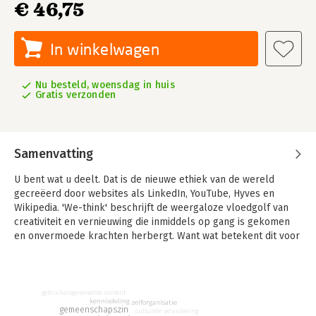
€ 46,75
In winkelwagen
Nu besteld, woensdag in huis
Gratis verzonden
Samenvatting
U bent wat u deelt. Dat is de nieuwe ethiek van de wereld
gecreëerd door websites als LinkedIn, YouTube, Hyves en
Wikipedia. 'We-think' beschrijft de weergaloze vloedgolf van
creativiteit en vernieuwing die inmiddels op gang is gekomen
en onvermoede krachten herbergt. Want wat betekent dit voor
de manier waarop we ons leven, onze maatschappij en onze
organisaties inrichten?
Massaconsumptie zoals we dat nu kennen heeft haar langste
gebruikersgenereerde content
tijd gehad. In het 'We-think-tijdperk' consumeren klanten niet
kennisdeling
zelforganisatie
gemeenschapszin
culturele verandering