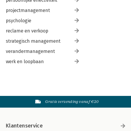
persoonlijke effectiviteit
projectmanagement
psychologie
reclame en verkoop
strategisch management
verandermanagement
werk en loopbaan
Gratis verzending vanaf €20
Klantenservice