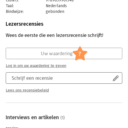
ISBN13:
9789059961548
Taal:
Nederlands
'Een aanrader als je op zoek bent naar de logica achter de
Bindwijze:
gebonden
magie van echt teamwork.'
Aantal pagina's:
160
- Felix Denayer, 5x Olympian, European, World & Olympic
Uitgever:
TerraLannoo
Lezersrecensies
Champion, co-Founder NAKFD
Druk:
1
Verschijningsdatum:
1-6-2026
Wees de eerste die een lezersrecensie schrijft!
Hoofdrubriek:
Algemeen management
?
Uw waardering
Log in om uw waardering te geven
Schrijf een recensie
Lees ons recensiebeleid
Interviews en artikelen
(1)