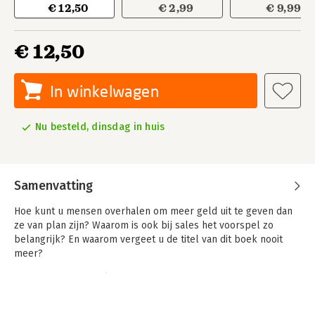
€ 12,50
€ 2,99
€ 9,99
€ 12,50
In winkelwagen
Nu besteld, dinsdag in huis
Samenvatting
Hoe kunt u mensen overhalen om meer geld uit te geven dan
ze van plan zijn? Waarom is ook bij sales het voorspel zo
belangrijk? En waarom vergeet u de titel van dit boek nooit
meer?
Op deze en nog veel meer vragen vindt u het antwoord in dit
boek. 'Hoe pak je een oen zijn poen' bevat verbluffende
resultaten van sociaal-psychologische experimenten, vertaald