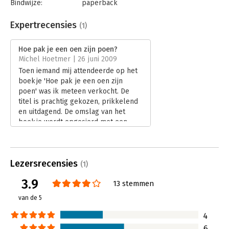
Bindwijze:
paperback
Aantal pagina's:
144
Uitgever:
Uitgeverij Haystack
Expertrecensies
(1)
Druk:
1
Verschijningsdatum:
27-5-2009
Hoe pak je een oen zijn poen?
Michel Hoetmer | 26 juni 2009
Hoofdrubriek:
Reclame en verkoop
Toen iemand mij attendeerde op het
boekje 'Hoe pak je een oen zijn
poen' was ik meteen verkocht. De
titel is prachtig gekozen, prikkelend
en uitdagend. De omslag van het
boekje wordt opgesierd met een
leuke cartoon. Kortom: een snedige
verpakking van een al even aardige
boodschap. De auteur Leo Pot heeft
Lezersrecensies
een fascinatie voor het gedrag van
(1)
mensen. En dan vooral hoe je dit
3.9
13 stemmen
gedrag kunt beïnvloeden.
Lees verder
van de 5
4
6