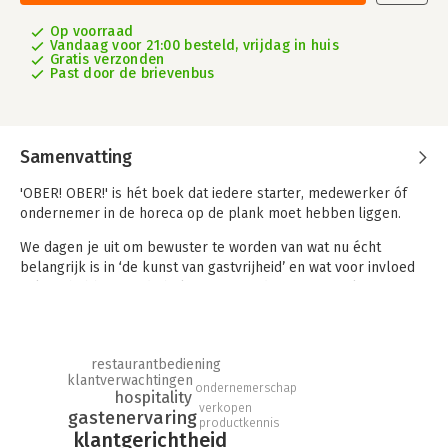
Op voorraad
Vandaag voor 21:00 besteld, vrijdag in huis
Gratis verzonden
Past door de brievenbus
Samenvatting
'OBER! OBER!' is hét boek dat iedere starter, medewerker óf
ondernemer in de horeca op de plank moet hebben liggen.
We dagen je uit om bewuster te worden van wat nu écht
belangrijk is in ‘de kunst van gastvrijheid’ en wat voor invloed
jij kunt hebben op de beleving van iedere gast. We leggen jou
de horeca van A tot Z uit en onze 'OBER! OBER!' guest journey
staat hierin centraal. We nemen je mee op de figuurlijke reis
die een gast doormaakt en leren je meer over verschillende
restaurantbediening
type gasten, hun verwachtingen en hoe jij in contactmomenten
klantverwachtingen
met de gast hét verschil kan maken.
ondernemerschap
hospitality
verkopen
gastenervaring
We delen oneindig veel ervaringen en tips die jij direct in de
productkennis
klantgerichtheid
praktijk kunt toepassen en we beantwoorden vragen als: Hoe