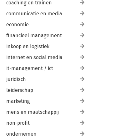
coaching en trainen
13. Trends & ontwikkelingen
14. Mooiste horeca-ervaring van...
communicatie en media
15. Welke Horecatijger ben jij?
16. Voldaan of overtroffen?
economie
17. Het horeca woordenboek
financieel management
18. Inspiratie & bronnen
inkoop en logistiek
internet en social media
it-management / ict
juridisch
leiderschap
marketing
mens en maatschappij
non-profit
ondernemen