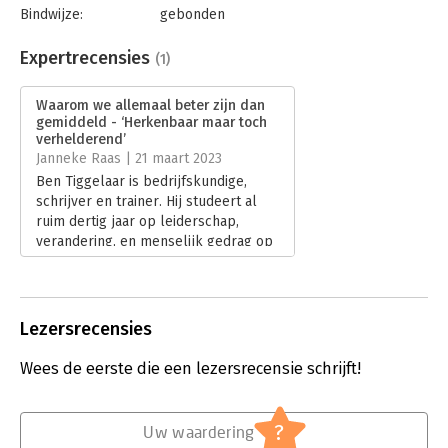
Bindwijze:
gebonden
Aantal pagina's:
176
Uitgever:
Tyler Roland Press
Expertrecensies
(1)
Druk:
1
Verschijningsdatum:
5-1-2023
Waarom we allemaal beter zijn dan
gemiddeld - ‘Herkenbaar maar toch
Hoofdrubriek:
Psychologie
verhelderend’
Janneke Raas | 21 maart 2023
Ben Tiggelaar is bedrijfskundige,
schrijver en trainer. Hij studeert al
ruim dertig jaar op leiderschap,
verandering, en menselijk gedrag op
het werk. Ik luister met veel plezier
zijn podcasts (‘de Ben Tiggelaar
Podcast’ van BNR), dus was zeer
benieuwd naar ‘Waarom we allemaal
Lezersrecensies
beter zijn dan gemiddeld’.
Lees verder
Wees de eerste die een lezersrecensie schrijft!
?
Uw waardering