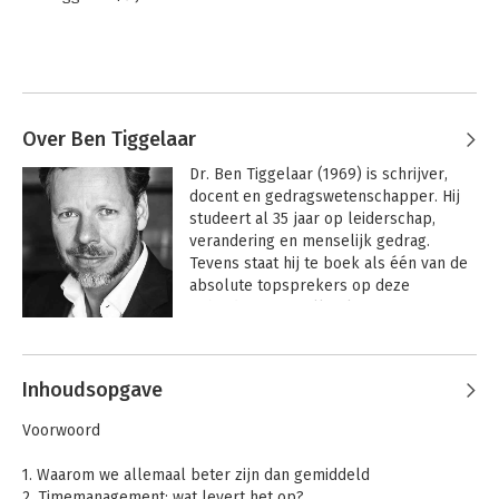
Over Ben Tiggelaar
Dr. Ben Tiggelaar (1969) is schrijver, 
docent en gedragswetenschapper. Hij 
studeert al 35 jaar op leiderschap, 
verandering en menselijk gedrag. 
Tevens staat hij te boek als één van de 
absolute topsprekers op deze 
gebieden. Bestseller-kanon Dr. Ben 
Tiggelaar heeft Nederland in 
Andere boeken door Ben Tiggelaar
razendsnel tempo veroverd. Hij is al 
jaren één van de meest gevraagde 
Inhoudsopgave
trainers over leiderschap en 
verandering. Ben Tiggelaar baart opzien 
Voorwoord
met zijn sprankelende seminars (als 
'MBA in één dag') waarin hij 'inhoud' en 
1. Waarom we allemaal beter zijn dan gemiddeld
'vorm' op een perfecte manier 
2. Timemanagement: wat levert het op?