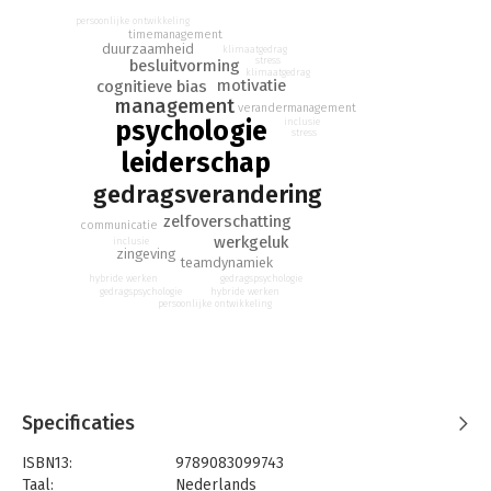
persoonlijke ontwikkeling
timemanagement
duurzaamheid
klimaatgedrag
stress
besluitvorming
klimaatgedrag
motivatie
cognitieve bias
management
verandermanagement
psychologie
inclusie
stress
leiderschap
gedragsverandering
zelfoverschatting
communicatie
werkgeluk
inclusie
zingeving
teamdynamiek
hybride werken
gedragspsychologie
gedragspsychologie
hybride werken
persoonlijke ontwikkeling
Specificaties
ISBN13:
9789083099743
Taal:
Nederlands