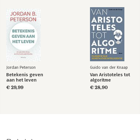
45. Wat je als manager kunt leren van Schiphol
46. Waarom je je soms zo slecht voelt na iets goeds
47. De vrijheid om te consumeren
48. Strategie? De meeste mensen hebben geen idee
49. Quiet quitting: niet nieuw, wél urgent
50. Skinner: de psycholoog die iedereen zou moeten kennen
51. Deze kans moeten we niet laten passeren
52. Zo kun je spelenderwijs je werk leuker maken
Dankwoord
Over Ben Tiggelaar
Jordan Peterson
Guido van der Knaap
Betekenis geven
Van Aristoteles tot
aan het leven
algoritme
€ 29,99
€ 28,90