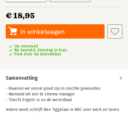
€ 18,95
In winkelwagen
Op voorraad
Nu besteld, dinsdag in huis
Past door de brievenbus
Samenvatting
- Waarom we vooral goed zijn in slechte gewoontes
- Niemand wil een té slimme manager
- 'Slecht Engels' is nu de wereldtaal
Iedere week schrijft Ben Tiggelaar in NRC over werk en leven.
Over gedrag, geluk, leiderschap, ambitie, veranderen,
psychologie, motivatie, zingeving en succes. Dit boek bevat 52
recente columns. Vol verrassende inzichten en praktische tips.